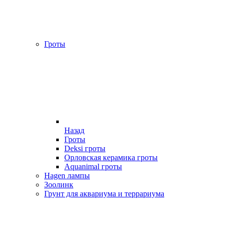
Гроты
Назад
Гроты
Deksi гроты
Орловская керамика гроты
Aquanimal гроты
Hagen лампы
Зоолинк
Грунт для аквариума и террариума