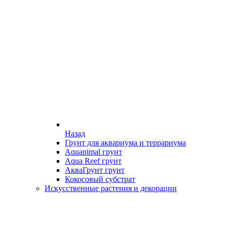
Назад
Грунт для аквариума и террариума
Aquanimal грунт
Aqua Reef грунт
АкваГрунт грунт
Кокосовый субстрат
Искусственные растения и декорации