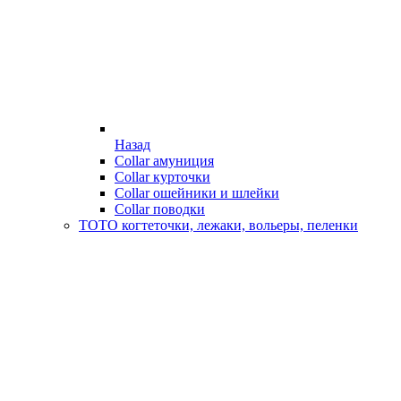
Назад
Collar амуниция
Collar курточки
Collar ошейники и шлейки
Collar поводки
ТОТО когтеточки, лежаки, вольеры, пеленки