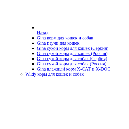
Назад
Gina корм для кошек и собак
Gina паучи для кошек
Gina сухой корм для кошек (Сербия)
Gina сухой корм для кошек (Россия)
Gina сухой корм для собак (Сербия)
Gina сухой корм для собак (Россия)
Gina влажный корм X-CAT и X-DOG
Wildy корм для кошек и собак