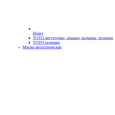
Назад
ТОТО когтеточки, лежаки, вольеры, пеленки
ТОТО пеленки
Миски металлические