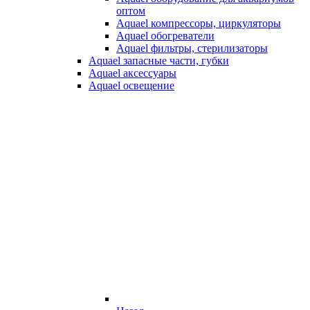
оптом
Aquael компрессоры, циркуляторы
Aquael обогреватели
Aquael фильтры, стерилизаторы
Aquael запасные части, губки
Aquael аксессуары
Aquael освещение