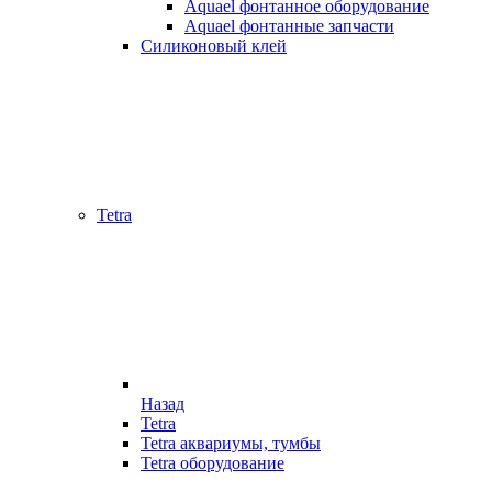
Aquael фонтанное оборудование
Aquael фонтанные запчасти
Силиконовый клей
Tetra
Назад
Tetra
Tetra аквариумы, тумбы
Tetra оборудование