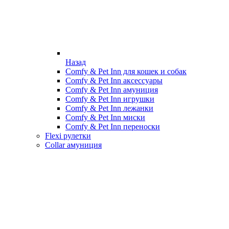
Назад
Comfy & Pet Inn для кошек и собак
Comfy & Pet Inn аксессуары
Comfy & Pet Inn амуниция
Comfy & Pet Inn игрушки
Comfy & Pet Inn лежанки
Comfy & Pet Inn миски
Comfy & Pet Inn переноски
Flexi рулетки
Collar амуниция