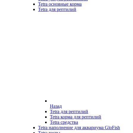
Tetra основные корма
Tetra для рептилий
Назад
Tetra для рептилий
Tetra корма для рептилий
Tetra средства
Tetra наполнение для аквариума GloFish
Tetra тесты