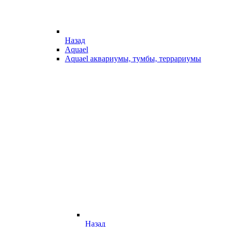
Назад
Aquael
Aquael аквариумы, тумбы, террариумы
Назад