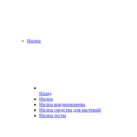
Нилпа
Назад
Нилпа
Нилпа кондиционеры
Нилпа средства для растений
Нилпа тесты