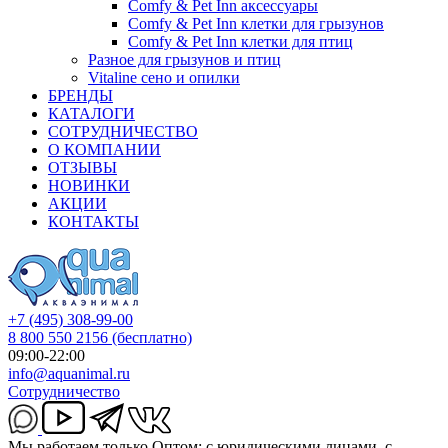
Comfy & Pet Inn аксессуары
Comfy & Pet Inn клетки для грызунов
Comfy & Pet Inn клетки для птиц
Разное для грызунов и птиц
Vitaline сено и опилки
БРЕНДЫ
КАТАЛОГИ
СОТРУДНИЧЕСТВО
О КОМПАНИИ
ОТЗЫВЫ
НОВИНКИ
АКЦИИ
КОНТАКТЫ
+7 (495) 308-99-00
8 800 550 2156
(бесплатно)
09:00-22:00
info@aquanimal.ru
Сотрудничество
Мы работаем только Оптом: с юридическими лицами, с