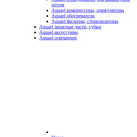
оптом
Aquael компрессоры, циркуляторы
Aquael обогреватели
Aquael фильтры, стерилизаторы
Aquael запасные части, губки
Aquael аксессуары
Aquael освещение