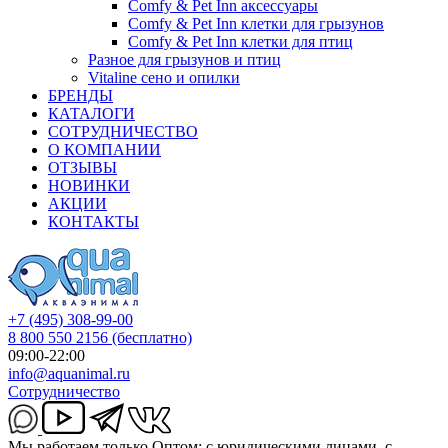
Comfy & Pet Inn аксессуары
Comfy & Pet Inn клетки для грызунов
Comfy & Pet Inn клетки для птиц
Разное для грызунов и птиц
Vitaline сено и опилки
БРЕНДЫ
КАТАЛОГИ
СОТРУДНИЧЕСТВО
О КОМПАНИИ
ОТЗЫВЫ
НОВИНКИ
АКЦИИ
КОНТАКТЫ
+7 (495) 308-99-00
8 800 550 2156
(бесплатно)
09:00-22:00
info@aquanimal.ru
Сотрудничество
Мы работаем только Оптом: с юридическими лицами, с