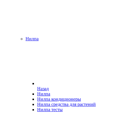
Нилпа
Назад
Нилпа
Нилпа кондиционеры
Нилпа средства для растений
Нилпа тесты