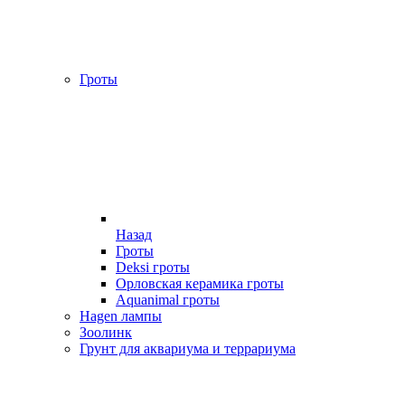
Гроты
Назад
Гроты
Deksi гроты
Орловская керамика гроты
Aquanimal гроты
Hagen лампы
Зоолинк
Грунт для аквариума и террариума