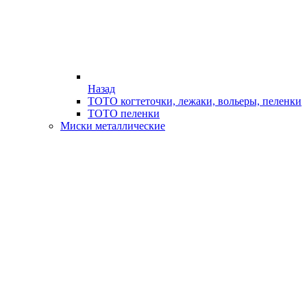
Назад
ТОТО когтеточки, лежаки, вольеры, пеленки
ТОТО пеленки
Миски металлические