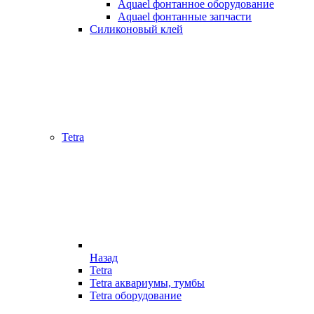
Aquael фонтанное оборудование
Aquael фонтанные запчасти
Силиконовый клей
Tetra
Назад
Tetra
Tetra аквариумы, тумбы
Tetra оборудование