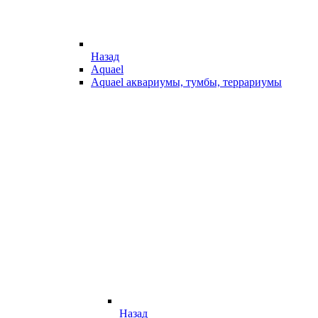
Назад
Aquael
Aquael аквариумы, тумбы, террариумы
Назад