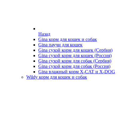
Назад
Gina корм для кошек и собак
Gina паучи для кошек
Gina сухой корм для кошек (Сербия)
Gina сухой корм для кошек (Россия)
Gina сухой корм для собак (Сербия)
Gina сухой корм для собак (Россия)
Gina влажный корм X-CAT и X-DOG
Wildy корм для кошек и собак