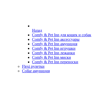
Назад
Comfy & Pet Inn для кошек и собак
Comfy & Pet Inn аксессуары
Comfy & Pet Inn амуниция
Comfy & Pet Inn игрушки
Comfy & Pet Inn лежанки
Comfy & Pet Inn миски
Comfy & Pet Inn переноски
Flexi рулетки
Collar амуниция