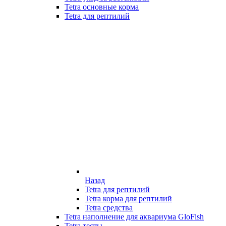
Tetra основные корма
Tetra для рептилий
Назад
Tetra для рептилий
Tetra корма для рептилий
Tetra средства
Tetra наполнение для аквариума GloFish
Tetra тесты