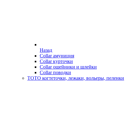
Назад
Collar амуниция
Collar курточки
Collar ошейники и шлейки
Collar поводки
ТОТО когтеточки, лежаки, вольеры, пеленки