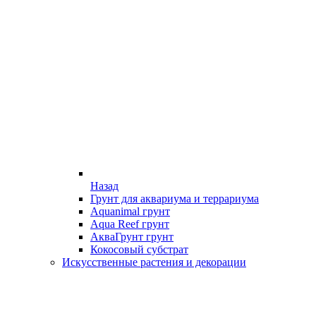
Назад
Грунт для аквариума и террариума
Aquanimal грунт
Aqua Reef грунт
АкваГрунт грунт
Кокосовый субстрат
Искусственные растения и декорации