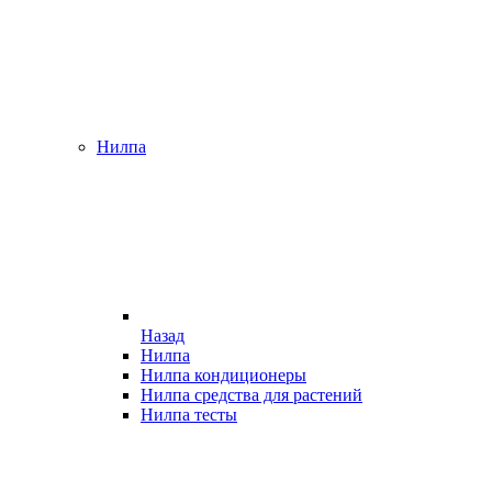
Нилпа
Назад
Нилпа
Нилпа кондиционеры
Нилпа средства для растений
Нилпа тесты