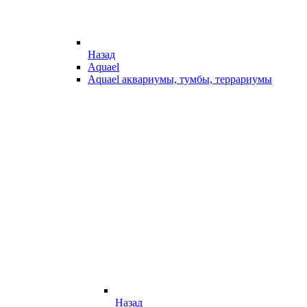
Назад
Aquael
Aquael аквариумы, тумбы, террариумы
Назад