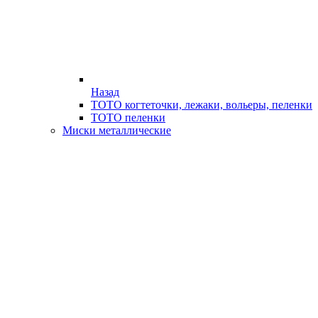
Назад
ТОТО когтеточки, лежаки, вольеры, пеленки
ТОТО пеленки
Миски металлические