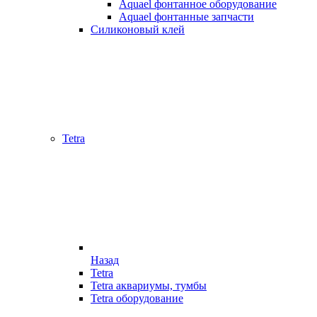
Aquael фонтанное оборудование
Aquael фонтанные запчасти
Силиконовый клей
Tetra
Назад
Tetra
Tetra аквариумы, тумбы
Tetra оборудование