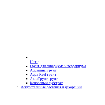
Назад
Грунт для аквариума и террариума
Aquanimal грунт
Aqua Reef грунт
АкваГрунт грунт
Кокосовый субстрат
Искусственные растения и декорации