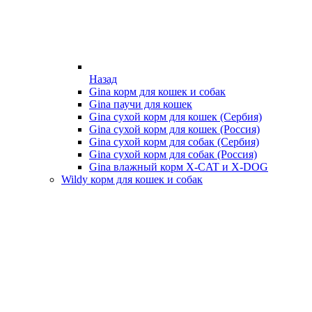
Назад
Gina корм для кошек и собак
Gina паучи для кошек
Gina сухой корм для кошек (Сербия)
Gina сухой корм для кошек (Россия)
Gina сухой корм для собак (Сербия)
Gina сухой корм для собак (Россия)
Gina влажный корм X-CAT и X-DOG
Wildy корм для кошек и собак