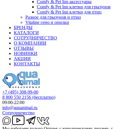
Comfy & Pet Inn аксессуары
Comfy & Pet Inn клетки для грызунов
Comfy & Pet Inn клетки для птиц
Разное для грызунов и птиц
Vitaline сено и опилки
БРЕНДЫ
КАТАЛОГИ
СОТРУДНИЧЕСТВО
О КОМПАНИИ
ОТЗЫВЫ
НОВИНКИ
АКЦИИ
КОНТАКТЫ
+7 (495) 308-99-00
8 800 550 2156
(бесплатно)
09:00-22:00
info@aquanimal.ru
Сотрудничество
Мы работаем только Оптом: с юридическими лицами, с