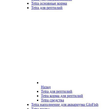
Tetra основные корма
Tetra для рептилий
Назад
Tetra для рептилий
Tetra корма для рептилий
Tetra средства
Tetra наполнение для аквариума GloFish
Tetra тесты