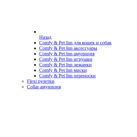
Назад
Comfy & Pet Inn для кошек и собак
Comfy & Pet Inn аксессуары
Comfy & Pet Inn амуниция
Comfy & Pet Inn игрушки
Comfy & Pet Inn лежанки
Comfy & Pet Inn миски
Comfy & Pet Inn переноски
Flexi рулетки
Collar амуниция