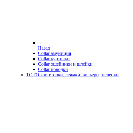
Назад
Collar амуниция
Collar курточки
Collar ошейники и шлейки
Collar поводки
ТОТО когтеточки, лежаки, вольеры, пеленки