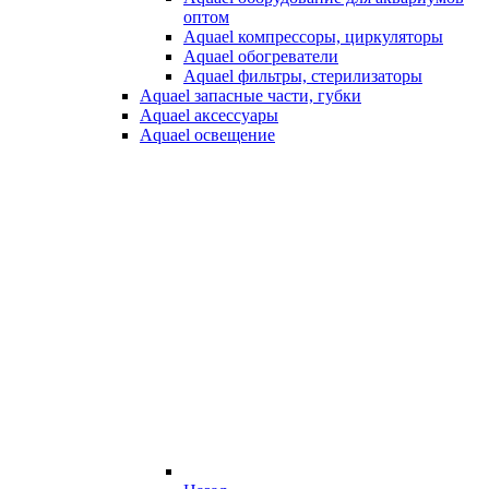
оптом
Aquael компрессоры, циркуляторы
Aquael обогреватели
Aquael фильтры, стерилизаторы
Aquael запасные части, губки
Aquael аксессуары
Aquael освещение