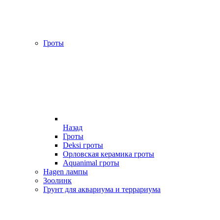
Гроты
Назад
Гроты
Deksi гроты
Орловская керамика гроты
Aquanimal гроты
Hagen лампы
Зоолинк
Грунт для аквариума и террариума