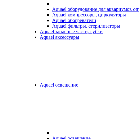
Aquael оборудование для аквариумов о
Aquael компрессоры, циркуляторы
Aquael обогреватели
Aquael фильтры, стерилизаторы
Aquael запасные части, губки
Aquael аксессуары
Aquael освещение
Aquael освещение