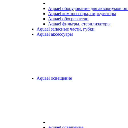
Aquael оборудование для аквариумов о
Aquael компрессоры, циркуляторы
Aquael обогреватели
Aquael фильтры, стерилизаторы
Aquael запасные части, губки
Aquael аксессуары
Aquael освещение
Aquael освещение