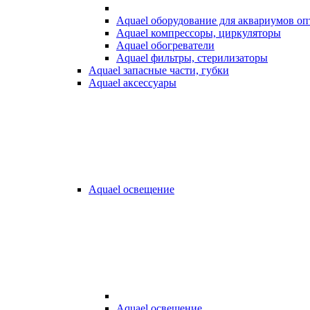
Aquael оборудование для аквариумов о
Aquael компрессоры, циркуляторы
Aquael обогреватели
Aquael фильтры, стерилизаторы
Aquael запасные части, губки
Aquael аксессуары
Aquael освещение
Aquael освещение