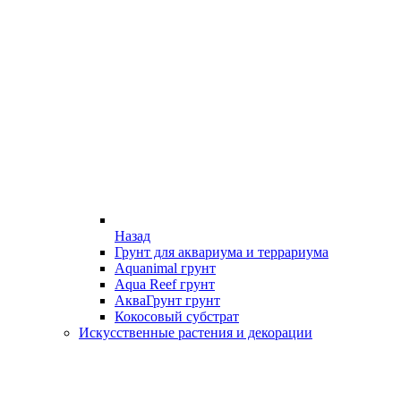
Назад
Грунт для аквариума и террариума
Aquanimal грунт
Aqua Reef грунт
АкваГрунт грунт
Кокосовый субстрат
Искусственные растения и декорации