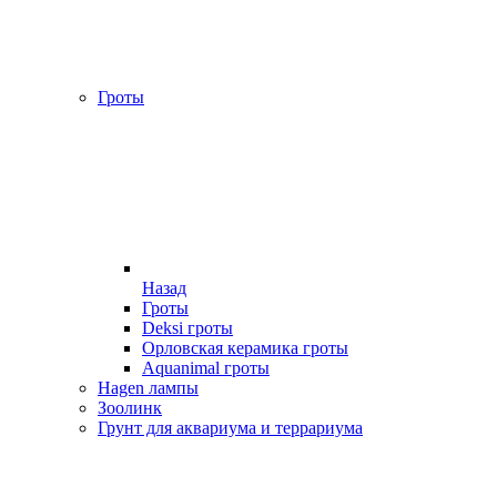
Гроты
Назад
Гроты
Deksi гроты
Орловская керамика гроты
Aquanimal гроты
Hagen лампы
Зоолинк
Грунт для аквариума и террариума