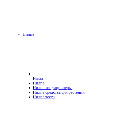
Нилпа
Назад
Нилпа
Нилпа кондиционеры
Нилпа средства для растений
Нилпа тесты