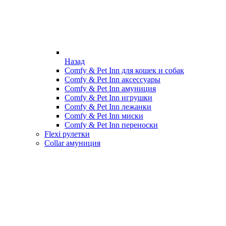
Назад
Comfy & Pet Inn для кошек и собак
Comfy & Pet Inn аксессуары
Comfy & Pet Inn амуниция
Comfy & Pet Inn игрушки
Comfy & Pet Inn лежанки
Comfy & Pet Inn миски
Comfy & Pet Inn переноски
Flexi рулетки
Collar амуниция