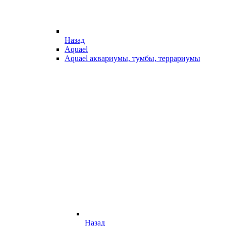
Назад
Aquael
Aquael аквариумы, тумбы, террариумы
Назад