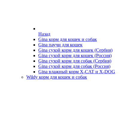
Назад
Gina корм для кошек и собак
Gina паучи для кошек
Gina сухой корм для кошек (Сербия)
Gina сухой корм для кошек (Россия)
Gina сухой корм для собак (Сербия)
Gina сухой корм для собак (Россия)
Gina влажный корм X-CAT и X-DOG
Wildy корм для кошек и собак