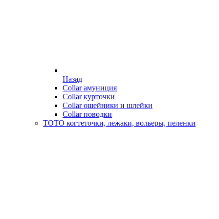
Назад
Collar амуниция
Collar курточки
Collar ошейники и шлейки
Collar поводки
ТОТО когтеточки, лежаки, вольеры, пеленки