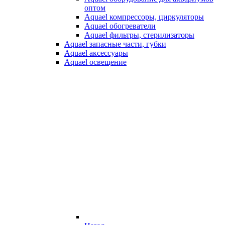
оптом
Aquael компрессоры, циркуляторы
Aquael обогреватели
Aquael фильтры, стерилизаторы
Aquael запасные части, губки
Aquael аксессуары
Aquael освещение