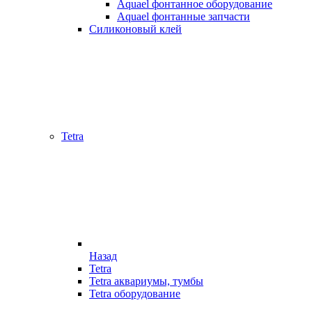
Aquael фонтанное оборудование
Aquael фонтанные запчасти
Силиконовый клей
Tetra
Назад
Tetra
Tetra аквариумы, тумбы
Tetra оборудование