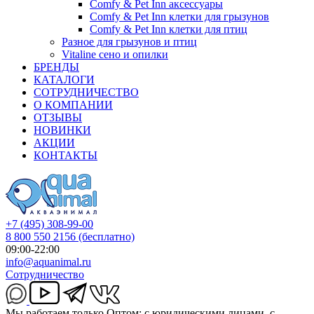
Comfy & Pet Inn аксессуары
Comfy & Pet Inn клетки для грызунов
Comfy & Pet Inn клетки для птиц
Разное для грызунов и птиц
Vitaline сено и опилки
БРЕНДЫ
КАТАЛОГИ
СОТРУДНИЧЕСТВО
О КОМПАНИИ
ОТЗЫВЫ
НОВИНКИ
АКЦИИ
КОНТАКТЫ
+7 (495) 308-99-00
8 800 550 2156
(бесплатно)
09:00-22:00
info@aquanimal.ru
Сотрудничество
Мы работаем только Оптом: с юридическими лицами, с