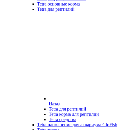
Tetra основные корма
Tetra для рептилий
Назад
Tetra для рептилий
Tetra корма для рептилий
Tetra средства
Tetra наполнение для аквариума GloFish
Tetra тесты