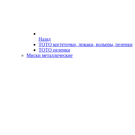
Назад
ТОТО когтеточки, лежаки, вольеры, пеленки
ТОТО пеленки
Миски металлические