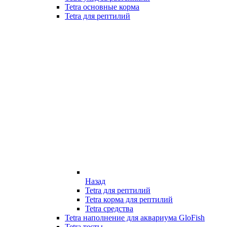
Tetra основные корма
Tetra для рептилий
Назад
Tetra для рептилий
Tetra корма для рептилий
Tetra средства
Tetra наполнение для аквариума GloFish
Tetra тесты