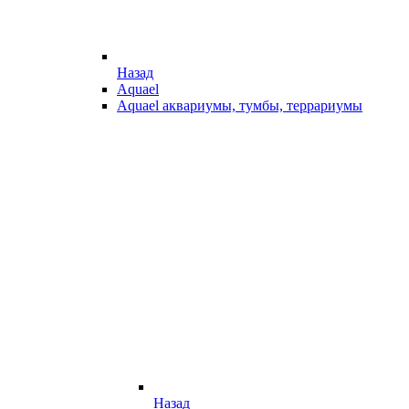
Назад
Aquael
Aquael аквариумы, тумбы, террариумы
Назад