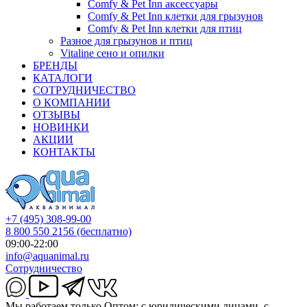
Comfy & Pet Inn аксессуары
Comfy & Pet Inn клетки для грызунов
Comfy & Pet Inn клетки для птиц
Разное для грызунов и птиц
Vitaline сено и опилки
БРЕНДЫ
КАТАЛОГИ
СОТРУДНИЧЕСТВО
О КОМПАНИИ
ОТЗЫВЫ
НОВИНКИ
АКЦИИ
КОНТАКТЫ
+7 (495) 308-99-00
8 800 550 2156
(бесплатно)
09:00-22:00
info@aquanimal.ru
Сотрудничество
Мы работаем только Оптом: с юридическими лицами, с