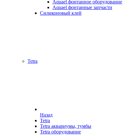
Aquael фонтанное оборудование
Aquael фонтанные запчасти
Силиконовый клей
Tetra
Назад
Tetra
Tetra аквариумы, тумбы
Tetra оборудование