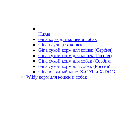
Назад
Gina корм для кошек и собак
Gina паучи для кошек
Gina сухой корм для кошек (Сербия)
Gina сухой корм для кошек (Россия)
Gina сухой корм для собак (Сербия)
Gina сухой корм для собак (Россия)
Gina влажный корм X-CAT и X-DOG
Wildy корм для кошек и собак