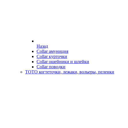
Назад
Collar амуниция
Collar курточки
Collar ошейники и шлейки
Collar поводки
ТОТО когтеточки, лежаки, вольеры, пеленки