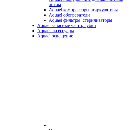
оптом
Aquael компрессоры, циркуляторы
Aquael обогреватели
Aquael фильтры, стерилизаторы
Aquael запасные части, губки
Aquael аксессуары
Aquael освещение