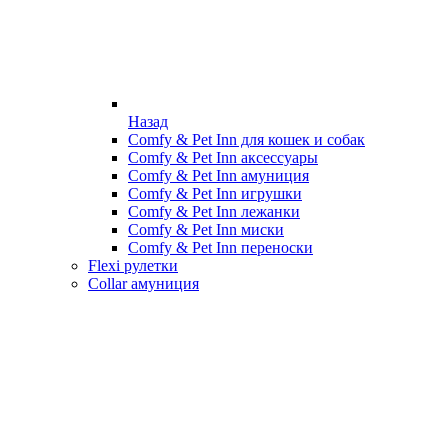
Назад
Comfy & Pet Inn для кошек и собак
Comfy & Pet Inn аксессуары
Comfy & Pet Inn амуниция
Comfy & Pet Inn игрушки
Comfy & Pet Inn лежанки
Comfy & Pet Inn миски
Comfy & Pet Inn переноски
Flexi рулетки
Collar амуниция