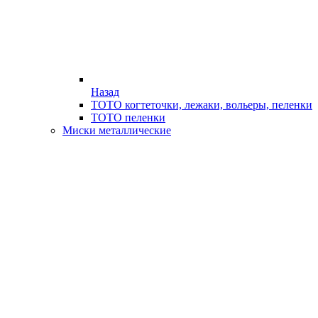
Назад
ТОТО когтеточки, лежаки, вольеры, пеленки
ТОТО пеленки
Миски металлические