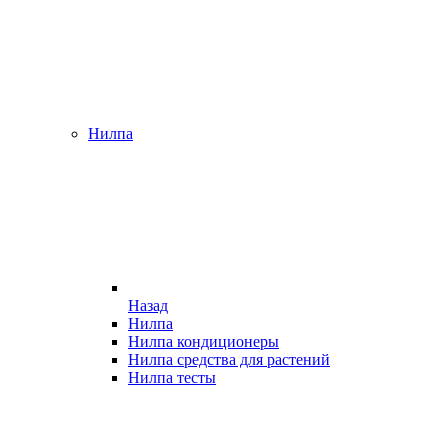
Нилпа
Назад
Нилпа
Нилпа кондиционеры
Нилпа средства для растений
Нилпа тесты