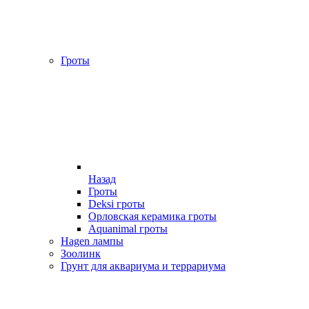
Гроты
Назад
Гроты
Deksi гроты
Орловская керамика гроты
Aquanimal гроты
Hagen лампы
Зоолинк
Грунт для аквариума и террариума