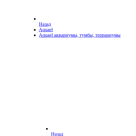
Назад
Aquael
Aquael аквариумы, тумбы, террариумы
Назад