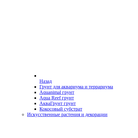
Назад
Грунт для аквариума и террариума
Aquanimal грунт
Aqua Reef грунт
АкваГрунт грунт
Кокосовый субстрат
Искусственные растения и декорации