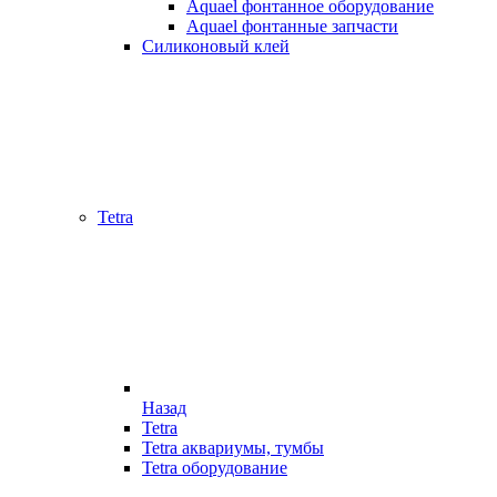
Aquael фонтанное оборудование
Aquael фонтанные запчасти
Силиконовый клей
Tetra
Назад
Tetra
Tetra аквариумы, тумбы
Tetra оборудование