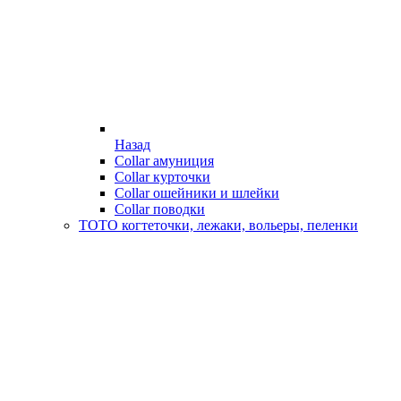
Назад
Collar амуниция
Collar курточки
Collar ошейники и шлейки
Collar поводки
ТОТО когтеточки, лежаки, вольеры, пеленки