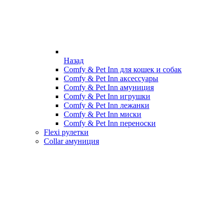
Назад
Comfy & Pet Inn для кошек и собак
Comfy & Pet Inn аксессуары
Comfy & Pet Inn амуниция
Comfy & Pet Inn игрушки
Comfy & Pet Inn лежанки
Comfy & Pet Inn миски
Comfy & Pet Inn переноски
Flexi рулетки
Collar амуниция