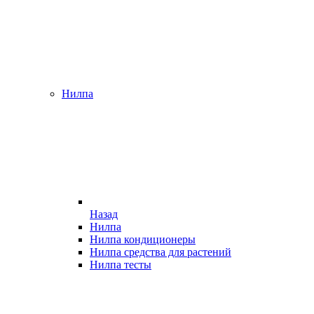
Нилпа
Назад
Нилпа
Нилпа кондиционеры
Нилпа средства для растений
Нилпа тесты