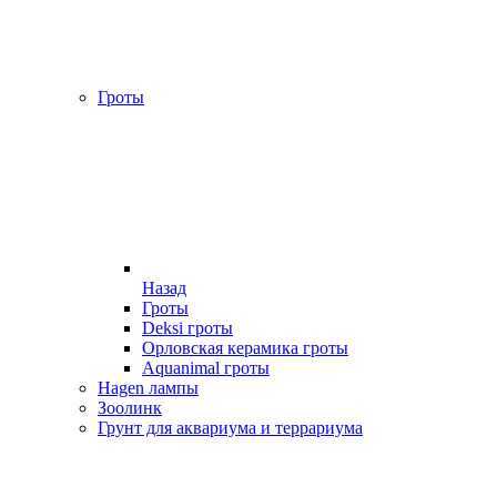
Гроты
Назад
Гроты
Deksi гроты
Орловская керамика гроты
Aquanimal гроты
Hagen лампы
Зоолинк
Грунт для аквариума и террариума