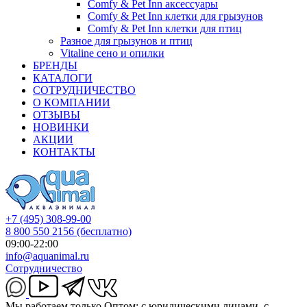
Comfy & Pet Inn аксессуары
Comfy & Pet Inn клетки для грызунов
Comfy & Pet Inn клетки для птиц
Разное для грызунов и птиц
Vitaline сено и опилки
БРЕНДЫ
КАТАЛОГИ
СОТРУДНИЧЕСТВО
О КОМПАНИИ
ОТЗЫВЫ
НОВИНКИ
АКЦИИ
КОНТАКТЫ
+7 (495) 308-99-00
8 800 550 2156
(бесплатно)
09:00-22:00
info@aquanimal.ru
Сотрудничество
Мы работаем только Оптом: с юридическими лицами, с