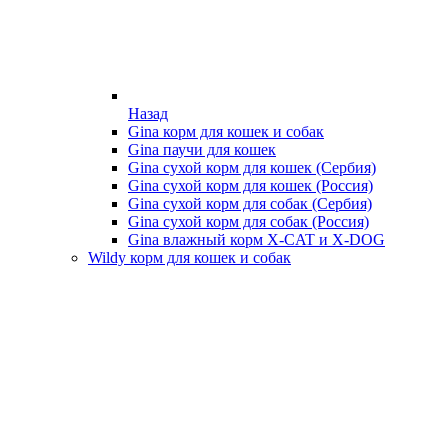
Назад
Gina корм для кошек и собак
Gina паучи для кошек
Gina сухой корм для кошек (Сербия)
Gina сухой корм для кошек (Россия)
Gina сухой корм для собак (Сербия)
Gina сухой корм для собак (Россия)
Gina влажный корм X-CAT и X-DOG
Wildy корм для кошек и собак