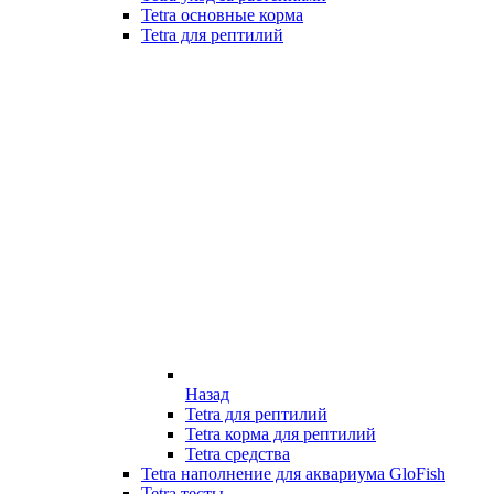
Tetra основные корма
Tetra для рептилий
Назад
Tetra для рептилий
Tetra корма для рептилий
Tetra средства
Tetra наполнение для аквариума GloFish
Tetra тесты