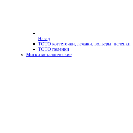
Назад
ТОТО когтеточки, лежаки, вольеры, пеленки
ТОТО пеленки
Миски металлические