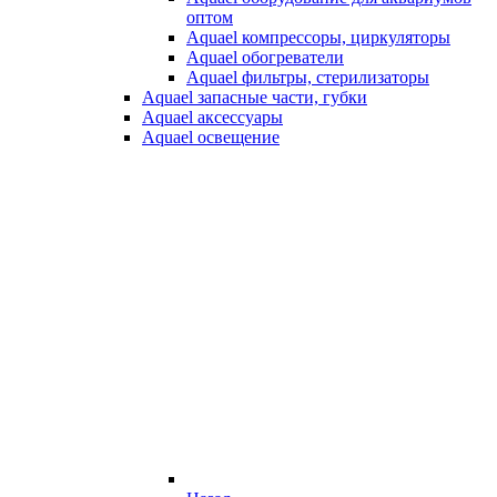
оптом
Aquael компрессоры, циркуляторы
Aquael обогреватели
Aquael фильтры, стерилизаторы
Aquael запасные части, губки
Aquael аксессуары
Aquael освещение