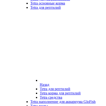
Tetra основные корма
Tetra для рептилий
Назад
Tetra для рептилий
Tetra корма для рептилий
Tetra средства
Tetra наполнение для аквариума GloFish
Tetra тесты