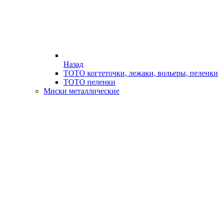
Назад
ТОТО когтеточки, лежаки, вольеры, пеленки
ТОТО пеленки
Миски металлические