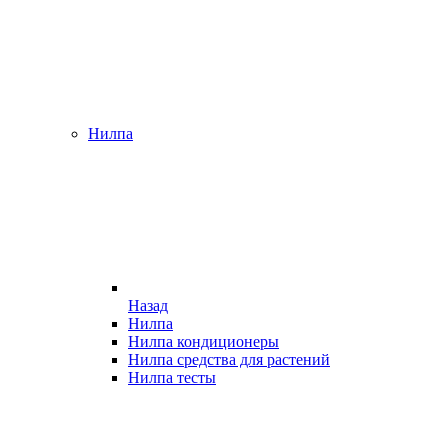
Нилпа
Назад
Нилпа
Нилпа кондиционеры
Нилпа средства для растений
Нилпа тесты