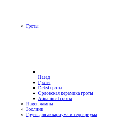
Гроты
Назад
Гроты
Deksi гроты
Орловская керамика гроты
Aquanimal гроты
Hagen лампы
Зоолинк
Грунт для аквариума и террариума