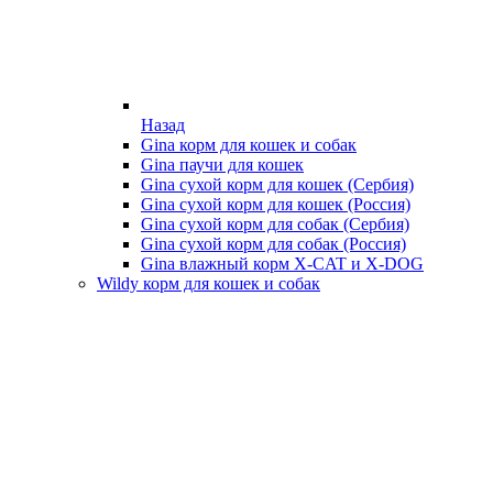
Назад
Gina корм для кошек и собак
Gina паучи для кошек
Gina сухой корм для кошек (Сербия)
Gina сухой корм для кошек (Россия)
Gina сухой корм для собак (Сербия)
Gina сухой корм для собак (Россия)
Gina влажный корм X-CAT и X-DOG
Wildy корм для кошек и собак