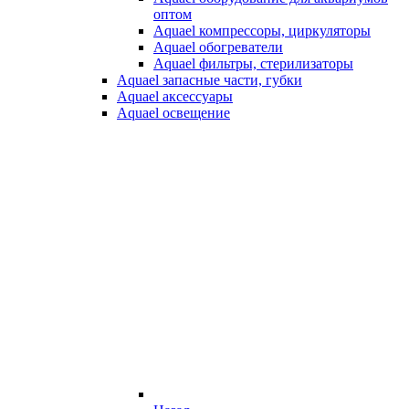
оптом
Aquael компрессоры, циркуляторы
Aquael обогреватели
Aquael фильтры, стерилизаторы
Aquael запасные части, губки
Aquael аксессуары
Aquael освещение