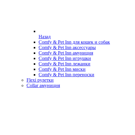
Назад
Comfy & Pet Inn для кошек и собак
Comfy & Pet Inn аксессуары
Comfy & Pet Inn амуниция
Comfy & Pet Inn игрушки
Comfy & Pet Inn лежанки
Comfy & Pet Inn миски
Comfy & Pet Inn переноски
Flexi рулетки
Collar амуниция