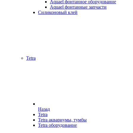
Aquael фонтанное оборудование
Aquael фонтанные запчасти
Силиконовый клей
Tetra
Назад
Tetra
Tetra аквариумы, тумбы
Tetra оборудование