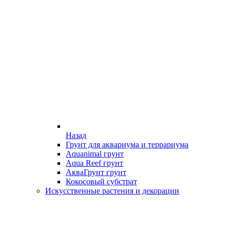
Назад
Грунт для аквариума и террариума
Aquanimal грунт
Aqua Reef грунт
АкваГрунт грунт
Кокосовый субстрат
Искусственные растения и декорации