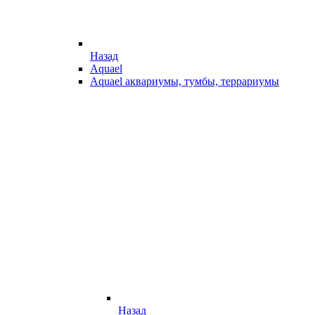
Назад
Aquael
Aquael аквариумы, тумбы, террариумы
Назад