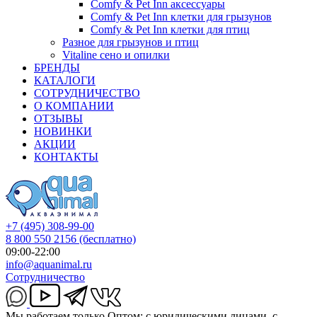
Comfy & Pet Inn аксессуары
Comfy & Pet Inn клетки для грызунов
Comfy & Pet Inn клетки для птиц
Разное для грызунов и птиц
Vitaline сено и опилки
БРЕНДЫ
КАТАЛОГИ
СОТРУДНИЧЕСТВО
О КОМПАНИИ
ОТЗЫВЫ
НОВИНКИ
АКЦИИ
КОНТАКТЫ
+7 (495) 308-99-00
8 800 550 2156
(бесплатно)
09:00-22:00
info@aquanimal.ru
Сотрудничество
Мы работаем только Оптом: с юридическими лицами, с