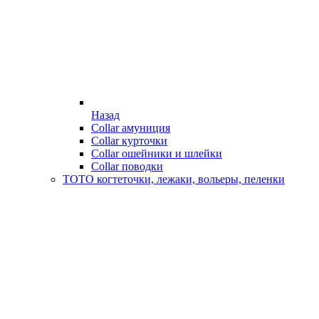
Назад
Collar амуниция
Collar курточки
Collar ошейники и шлейки
Collar поводки
ТОТО когтеточки, лежаки, вольеры, пеленки