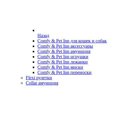
Назад
Comfy & Pet Inn для кошек и собак
Comfy & Pet Inn аксессуары
Comfy & Pet Inn амуниция
Comfy & Pet Inn игрушки
Comfy & Pet Inn лежанки
Comfy & Pet Inn миски
Comfy & Pet Inn переноски
Flexi рулетки
Collar амуниция