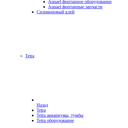
Aquael фонтанное оборудование
Aquael фонтанные запчасти
Силиконовый клей
Tetra
Назад
Tetra
Tetra аквариумы, тумбы
Tetra оборудование