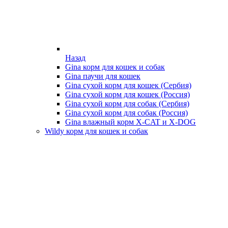
Назад
Gina корм для кошек и собак
Gina паучи для кошек
Gina сухой корм для кошек (Сербия)
Gina сухой корм для кошек (Россия)
Gina сухой корм для собак (Сербия)
Gina сухой корм для собак (Россия)
Gina влажный корм X-CAT и X-DOG
Wildy корм для кошек и собак