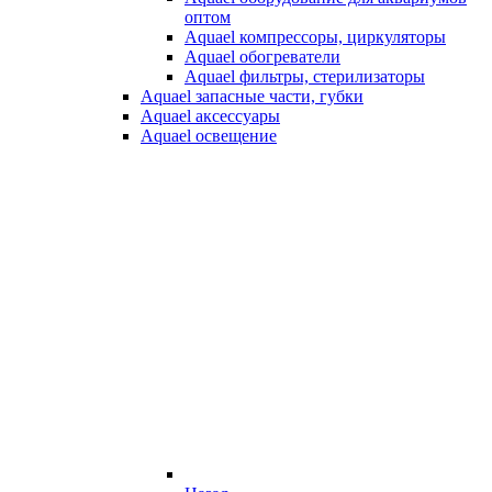
оптом
Aquael компрессоры, циркуляторы
Aquael обогреватели
Aquael фильтры, стерилизаторы
Aquael запасные части, губки
Aquael аксессуары
Aquael освещение