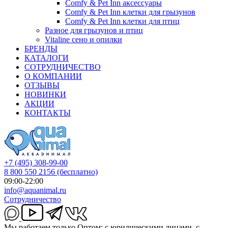
Comfy & Pet Inn аксессуары
Comfy & Pet Inn клетки для грызунов
Comfy & Pet Inn клетки для птиц
Разное для грызунов и птиц
Vitaline сено и опилки
БРЕНДЫ
КАТАЛОГИ
СОТРУДНИЧЕСТВО
О КОМПАНИИ
ОТЗЫВЫ
НОВИНКИ
АКЦИИ
КОНТАКТЫ
+7 (495) 308-99-00
8 800 550 2156
(бесплатно)
09:00-22:00
info@aquanimal.ru
Сотрудничество
Мы работаем только Оптом: с юридическими лицами, с