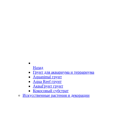
Назад
Грунт для аквариума и террариума
Aquanimal грунт
Aqua Reef грунт
АкваГрунт грунт
Кокосовый субстрат
Искусственные растения и декорации