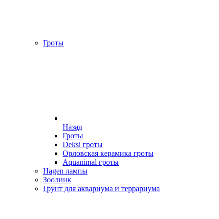
Гроты
Назад
Гроты
Deksi гроты
Орловская керамика гроты
Aquanimal гроты
Hagen лампы
Зоолинк
Грунт для аквариума и террариума