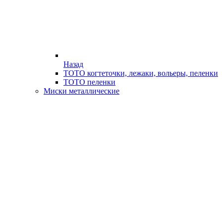
Назад
ТОТО когтеточки, лежаки, вольеры, пеленки
ТОТО пеленки
Миски металлические