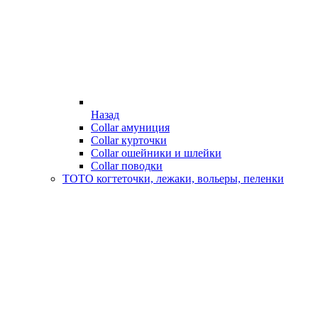
Назад
Collar амуниция
Collar курточки
Collar ошейники и шлейки
Collar поводки
ТОТО когтеточки, лежаки, вольеры, пеленки