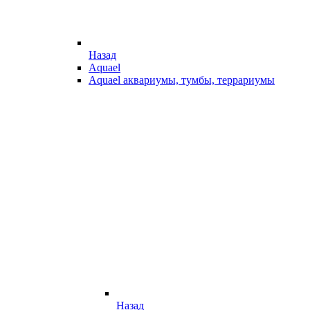
Назад
Aquael
Aquael аквариумы, тумбы, террариумы
Назад