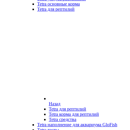
Tetra основные корма
Tetra для рептилий
Назад
Tetra для рептилий
Tetra корма для рептилий
Tetra средства
Tetra наполнение для аквариума GloFish
Tetra тесты