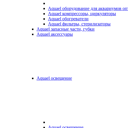
Aquael оборудование для аквариумов о
Aquael компрессоры, циркуляторы
Aquael обогреватели
Aquael фильтры, стерилизаторы
Aquael запасные части, губки
Aquael аксессуары
Aquael освещение
Aquael освещение