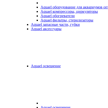
Aquael оборудование для аквариумов о
Aquael компрессоры, циркуляторы
Aquael обогреватели
Aquael фильтры, стерилизаторы
Aquael запасные части, губки
Aquael аксессуары
Aquael освещение
Aquael освещение