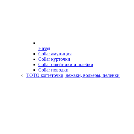
Назад
Collar амуниция
Collar курточки
Collar ошейники и шлейки
Collar поводки
ТОТО когтеточки, лежаки, вольеры, пеленки