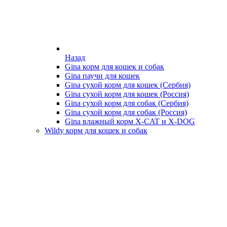
Назад
Gina корм для кошек и собак
Gina паучи для кошек
Gina сухой корм для кошек (Сербия)
Gina сухой корм для кошек (Россия)
Gina сухой корм для собак (Сербия)
Gina сухой корм для собак (Россия)
Gina влажный корм X-CAT и X-DOG
Wildy корм для кошек и собак