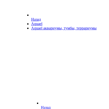
Назад
Aquael
Aquael аквариумы, тумбы, террариумы
Назад