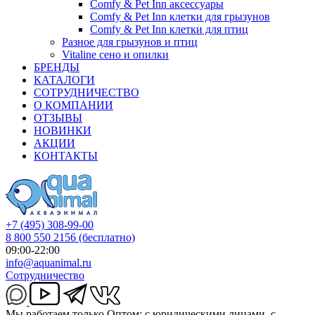
Comfy & Pet Inn аксессуары
Comfy & Pet Inn клетки для грызунов
Comfy & Pet Inn клетки для птиц
Разное для грызунов и птиц
Vitaline сено и опилки
БРЕНДЫ
КАТАЛОГИ
СОТРУДНИЧЕСТВО
О КОМПАНИИ
ОТЗЫВЫ
НОВИНКИ
АКЦИИ
КОНТАКТЫ
+7 (495) 308-99-00
8 800 550 2156
(бесплатно)
09:00-22:00
info@aquanimal.ru
Сотрудничество
Мы работаем только Оптом: с юридическими лицами, с