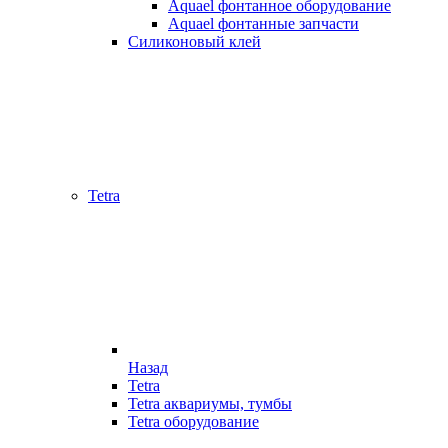
Aquael фонтанное оборудование
Aquael фонтанные запчасти
Силиконовый клей
Tetra
Назад
Tetra
Tetra аквариумы, тумбы
Tetra оборудование