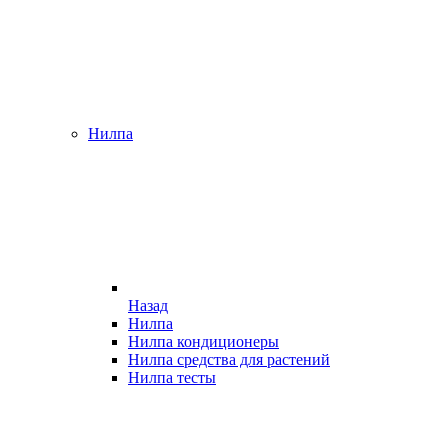
Нилпа
Назад
Нилпа
Нилпа кондиционеры
Нилпа средства для растений
Нилпа тесты