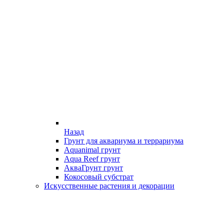
Назад
Грунт для аквариума и террариума
Aquanimal грунт
Aqua Reef грунт
АкваГрунт грунт
Кокосовый субстрат
Искусственные растения и декорации