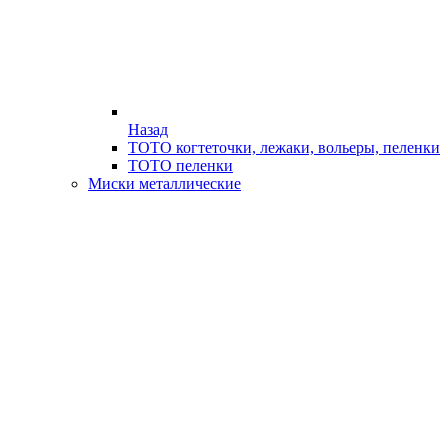
Назад
ТОТО когтеточки, лежаки, вольеры, пеленки
ТОТО пеленки
Миски металлические