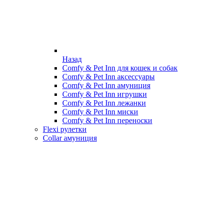
Назад
Comfy & Pet Inn для кошек и собак
Comfy & Pet Inn аксессуары
Comfy & Pet Inn амуниция
Comfy & Pet Inn игрушки
Comfy & Pet Inn лежанки
Comfy & Pet Inn миски
Comfy & Pet Inn переноски
Flexi рулетки
Collar амуниция