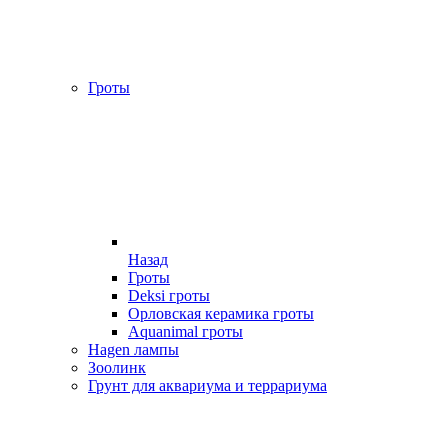
Гроты
Назад
Гроты
Deksi гроты
Орловская керамика гроты
Aquanimal гроты
Hagen лампы
Зоолинк
Грунт для аквариума и террариума