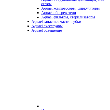
оптом
Aquael компрессоры, циркуляторы
Aquael обогреватели
Aquael фильтры, стерилизаторы
Aquael запасные части, губки
Aquael аксессуары
Aquael освещение