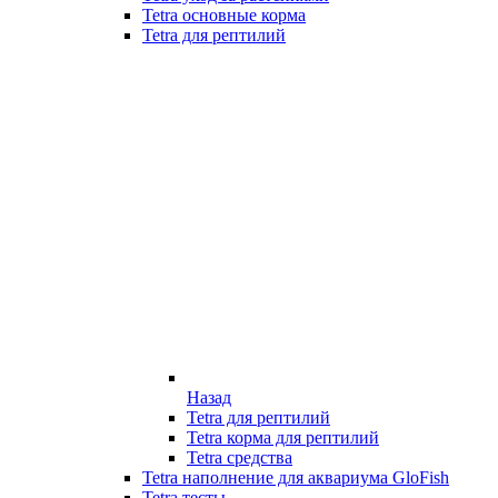
Tetra основные корма
Tetra для рептилий
Назад
Tetra для рептилий
Tetra корма для рептилий
Tetra средства
Tetra наполнение для аквариума GloFish
Tetra тесты