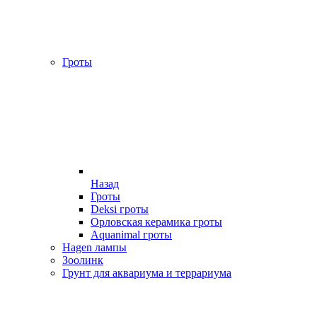
Гроты
Назад
Гроты
Deksi гроты
Орловская керамика гроты
Aquanimal гроты
Hagen лампы
Зоолинк
Грунт для аквариума и террариума