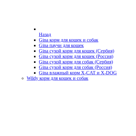
Назад
Gina корм для кошек и собак
Gina паучи для кошек
Gina сухой корм для кошек (Сербия)
Gina сухой корм для кошек (Россия)
Gina сухой корм для собак (Сербия)
Gina сухой корм для собак (Россия)
Gina влажный корм X-CAT и X-DOG
Wildy корм для кошек и собак