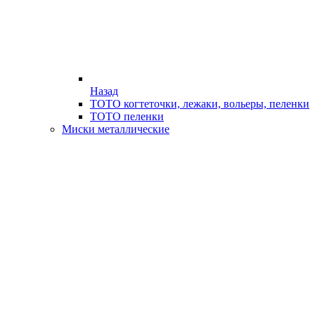
Назад
ТОТО когтеточки, лежаки, вольеры, пеленки
ТОТО пеленки
Миски металлические