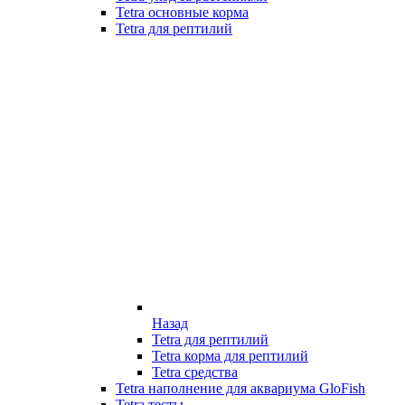
Tetra основные корма
Tetra для рептилий
Назад
Tetra для рептилий
Tetra корма для рептилий
Tetra средства
Tetra наполнение для аквариума GloFish
Tetra тесты