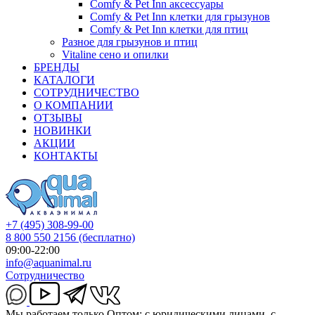
Comfy & Pet Inn аксессуары
Comfy & Pet Inn клетки для грызунов
Comfy & Pet Inn клетки для птиц
Разное для грызунов и птиц
Vitaline сено и опилки
БРЕНДЫ
КАТАЛОГИ
СОТРУДНИЧЕСТВО
О КОМПАНИИ
ОТЗЫВЫ
НОВИНКИ
АКЦИИ
КОНТАКТЫ
+7 (495) 308-99-00
8 800 550 2156
(бесплатно)
09:00-22:00
info@aquanimal.ru
Сотрудничество
Мы работаем только Оптом: с юридическими лицами, с