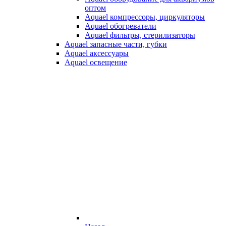
оптом
Aquael компрессоры, циркуляторы
Aquael обогреватели
Aquael фильтры, стерилизаторы
Aquael запасные части, губки
Aquael аксессуары
Aquael освещение