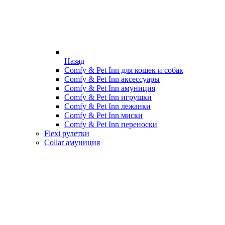
Назад
Comfy & Pet Inn для кошек и собак
Comfy & Pet Inn аксессуары
Comfy & Pet Inn амуниция
Comfy & Pet Inn игрушки
Comfy & Pet Inn лежанки
Comfy & Pet Inn миски
Comfy & Pet Inn переноски
Flexi рулетки
Collar амуниция