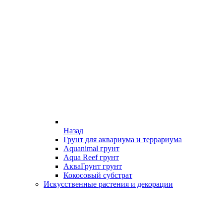
Назад
Грунт для аквариума и террариума
Aquanimal грунт
Aqua Reef грунт
АкваГрунт грунт
Кокосовый субстрат
Искусственные растения и декорации