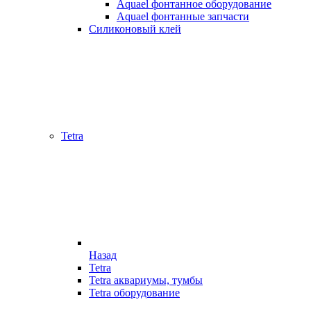
Aquael фонтанное оборудование
Aquael фонтанные запчасти
Силиконовый клей
Tetra
Назад
Tetra
Tetra аквариумы, тумбы
Tetra оборудование