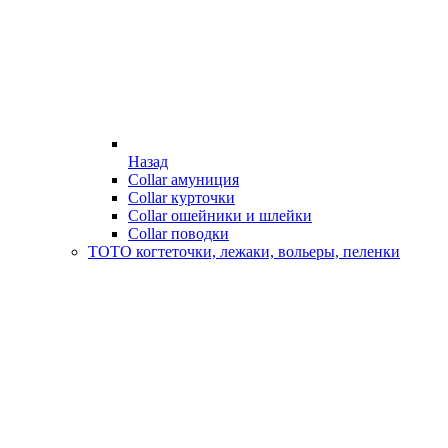
Назад
Collar амуниция
Collar курточки
Collar ошейники и шлейки
Collar поводки
ТОТО когтеточки, лежаки, вольеры, пеленки