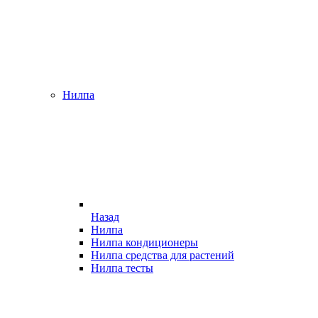
Нилпа
Назад
Нилпа
Нилпа кондиционеры
Нилпа средства для растений
Нилпа тесты