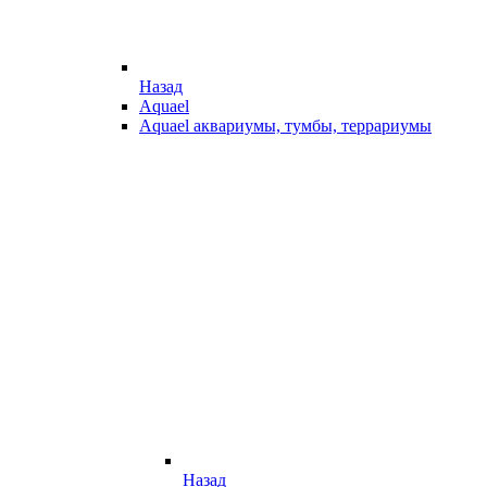
Назад
Aquael
Aquael аквариумы, тумбы, террариумы
Назад