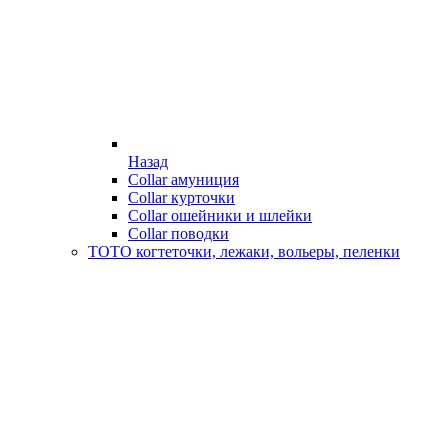
Назад
Collar амуниция
Collar курточки
Collar ошейники и шлейки
Collar поводки
ТОТО когтеточки, лежаки, вольеры, пеленки