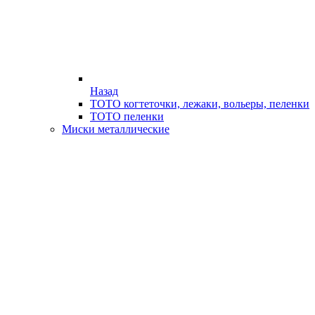
Назад
ТОТО когтеточки, лежаки, вольеры, пеленки
ТОТО пеленки
Миски металлические