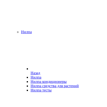
Нилпа
Назад
Нилпа
Нилпа кондиционеры
Нилпа средства для растений
Нилпа тесты