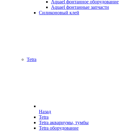
Aquael фонтанное оборудование
Aquael фонтанные запчасти
Силиконовый клей
Tetra
Назад
Tetra
Tetra аквариумы, тумбы
Tetra оборудование