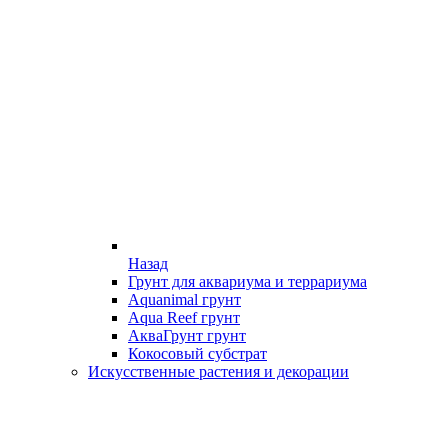
Назад
Грунт для аквариума и террариума
Aquanimal грунт
Aqua Reef грунт
АкваГрунт грунт
Кокосовый субстрат
Искусственные растения и декорации