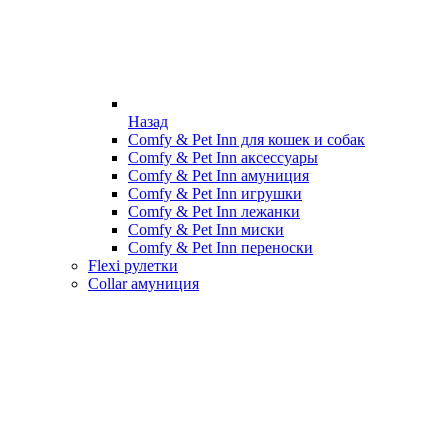
Назад
Comfy & Pet Inn для кошек и собак
Comfy & Pet Inn аксессуары
Comfy & Pet Inn амуниция
Comfy & Pet Inn игрушки
Comfy & Pet Inn лежанки
Comfy & Pet Inn миски
Comfy & Pet Inn переноски
Flexi рулетки
Collar амуниция