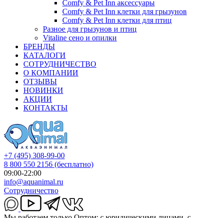
Comfy & Pet Inn аксессуары
Comfy & Pet Inn клетки для грызунов
Comfy & Pet Inn клетки для птиц
Разное для грызунов и птиц
Vitaline сено и опилки
БРЕНДЫ
КАТАЛОГИ
СОТРУДНИЧЕСТВО
О КОМПАНИИ
ОТЗЫВЫ
НОВИНКИ
АКЦИИ
КОНТАКТЫ
+7 (495) 308-99-00
8 800 550 2156
(бесплатно)
09:00-22:00
info@aquanimal.ru
Сотрудничество
Мы работаем только Оптом: с юридическими лицами, с