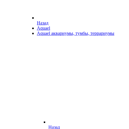
Назад
Aquael
Aquael аквариумы, тумбы, террариумы
Назад