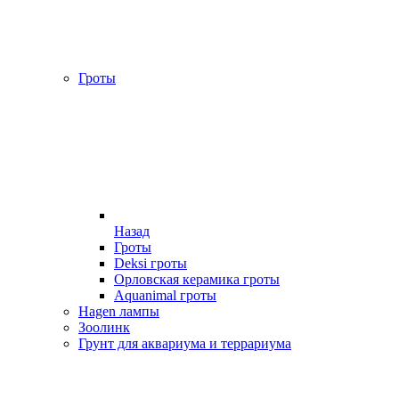
Гроты
Назад
Гроты
Deksi гроты
Орловская керамика гроты
Aquanimal гроты
Hagen лампы
Зоолинк
Грунт для аквариума и террариума