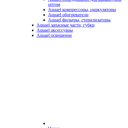
оптом
Aquael компрессоры, циркуляторы
Aquael обогреватели
Aquael фильтры, стерилизаторы
Aquael запасные части, губки
Aquael аксессуары
Aquael освещение