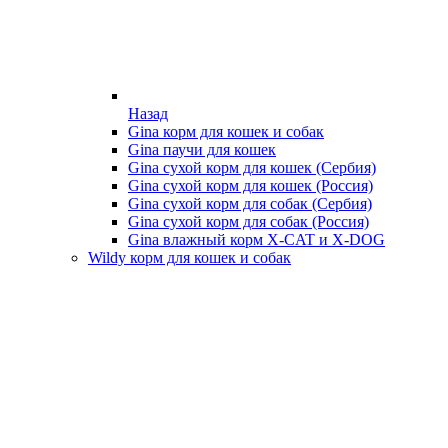
Назад
Gina корм для кошек и собак
Gina паучи для кошек
Gina сухой корм для кошек (Сербия)
Gina сухой корм для кошек (Россия)
Gina сухой корм для собак (Сербия)
Gina сухой корм для собак (Россия)
Gina влажный корм X-CAT и X-DOG
Wildy корм для кошек и собак