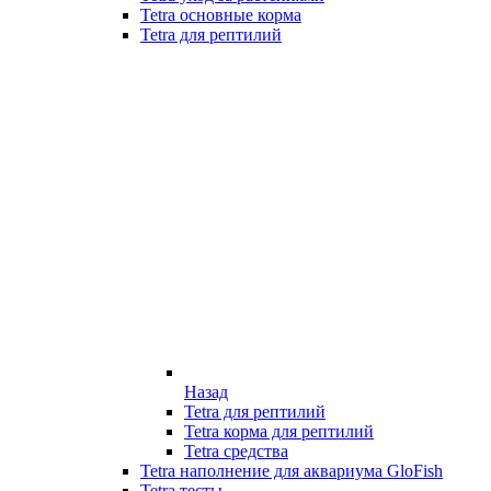
Tetra основные корма
Tetra для рептилий
Назад
Tetra для рептилий
Tetra корма для рептилий
Tetra средства
Tetra наполнение для аквариума GloFish
Tetra тесты