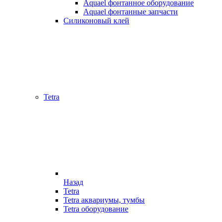
Aquael фонтанное оборудование
Aquael фонтанные запчасти
Силиконовый клей
Tetra
Назад
Tetra
Tetra аквариумы, тумбы
Tetra оборудование