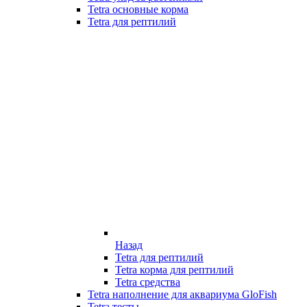
Tetra основные корма
Tetra для рептилий
Назад
Tetra для рептилий
Tetra корма для рептилий
Tetra средства
Tetra наполнение для аквариума GloFish
Tetra тесты