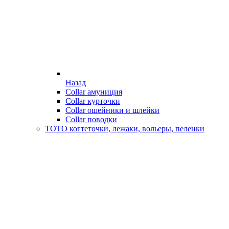
Назад
Collar амуниция
Collar курточки
Collar ошейники и шлейки
Collar поводки
ТОТО когтеточки, лежаки, вольеры, пеленки