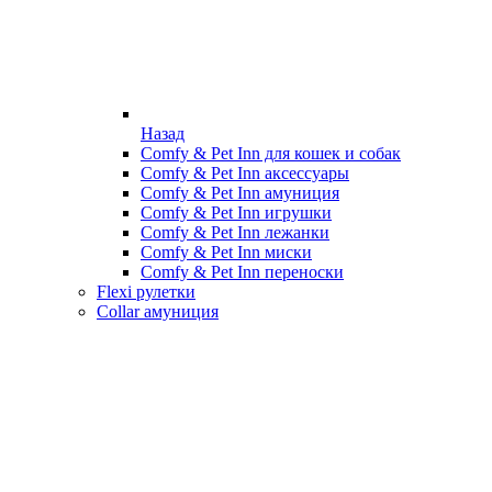
Назад
Comfy & Pet Inn для кошек и собак
Comfy & Pet Inn аксессуары
Comfy & Pet Inn амуниция
Comfy & Pet Inn игрушки
Comfy & Pet Inn лежанки
Comfy & Pet Inn миски
Comfy & Pet Inn переноски
Flexi рулетки
Collar амуниция