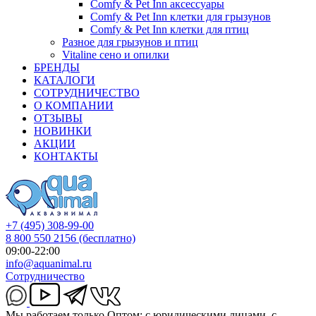
Comfy & Pet Inn аксессуары
Comfy & Pet Inn клетки для грызунов
Comfy & Pet Inn клетки для птиц
Разное для грызунов и птиц
Vitaline сено и опилки
БРЕНДЫ
КАТАЛОГИ
СОТРУДНИЧЕСТВО
О КОМПАНИИ
ОТЗЫВЫ
НОВИНКИ
АКЦИИ
КОНТАКТЫ
+7 (495) 308-99-00
8 800 550 2156
(бесплатно)
09:00-22:00
info@aquanimal.ru
Сотрудничество
Мы работаем только Оптом: с юридическими лицами, с