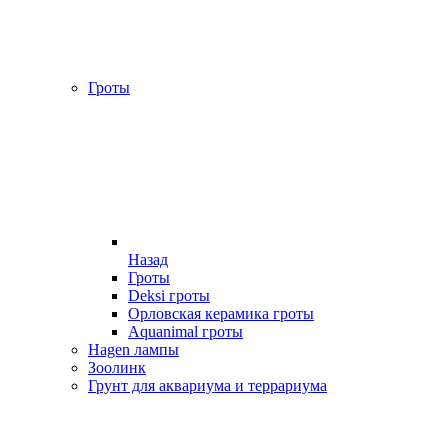
Гроты
Назад
Гроты
Deksi гроты
Орловская керамика гроты
Aquanimal гроты
Hagen лампы
Зоолинк
Грунт для аквариума и террариума