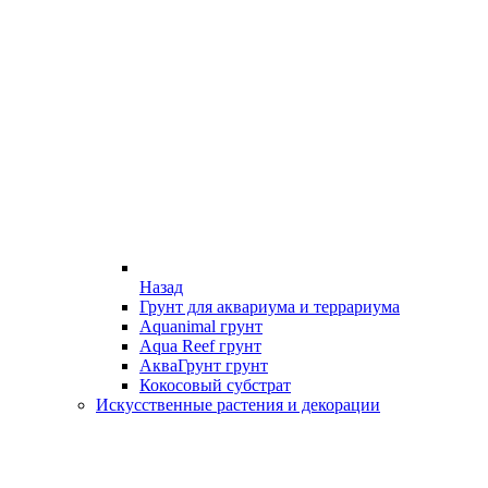
Назад
Грунт для аквариума и террариума
Aquanimal грунт
Aqua Reef грунт
АкваГрунт грунт
Кокосовый субстрат
Искусственные растения и декорации