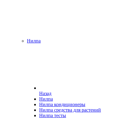
Нилпа
Назад
Нилпа
Нилпа кондиционеры
Нилпа средства для растений
Нилпа тесты