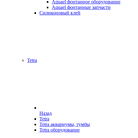
Aquael фонтанное оборудование
Aquael фонтанные запчасти
Силиконовый клей
Tetra
Назад
Tetra
Tetra аквариумы, тумбы
Tetra оборудование