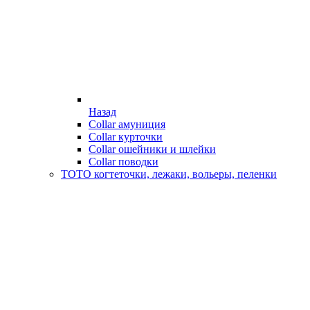
Назад
Collar амуниция
Collar курточки
Collar ошейники и шлейки
Collar поводки
ТОТО когтеточки, лежаки, вольеры, пеленки