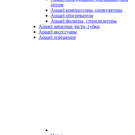
оптом
Aquael компрессоры, циркуляторы
Aquael обогреватели
Aquael фильтры, стерилизаторы
Aquael запасные части, губки
Aquael аксессуары
Aquael освещение