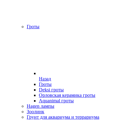
Гроты
Назад
Гроты
Deksi гроты
Орловская керамика гроты
Aquanimal гроты
Hagen лампы
Зоолинк
Грунт для аквариума и террариума