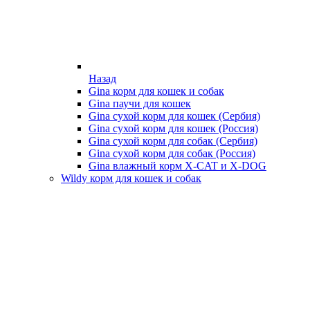
Назад
Gina корм для кошек и собак
Gina паучи для кошек
Gina сухой корм для кошек (Сербия)
Gina сухой корм для кошек (Россия)
Gina сухой корм для собак (Сербия)
Gina сухой корм для собак (Россия)
Gina влажный корм X-CAT и X-DOG
Wildy корм для кошек и собак