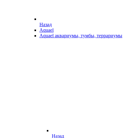
Назад
Aquael
Aquael аквариумы, тумбы, террариумы
Назад