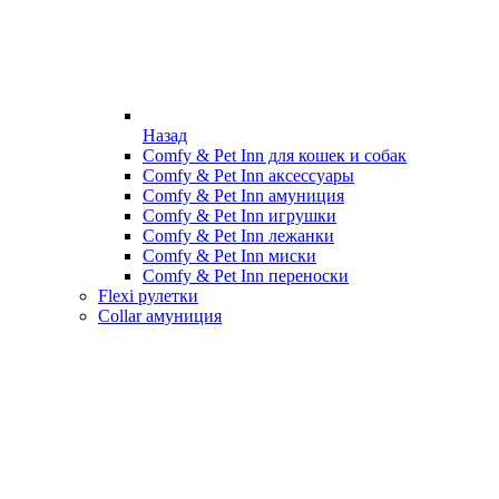
Назад
Comfy & Pet Inn для кошек и собак
Comfy & Pet Inn аксессуары
Comfy & Pet Inn амуниция
Comfy & Pet Inn игрушки
Comfy & Pet Inn лежанки
Comfy & Pet Inn миски
Comfy & Pet Inn переноски
Flexi рулетки
Collar амуниция