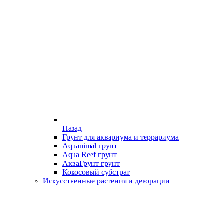
Назад
Грунт для аквариума и террариума
Aquanimal грунт
Aqua Reef грунт
АкваГрунт грунт
Кокосовый субстрат
Искусственные растения и декорации