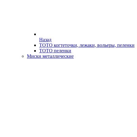
Назад
ТОТО когтеточки, лежаки, вольеры, пеленки
ТОТО пеленки
Миски металлические