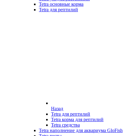
Tetra основные корма
Tetra для рептилий
Назад
Tetra для рептилий
Tetra корма для рептилий
Tetra средства
Tetra наполнение для аквариума GloFish
Tetra тесты