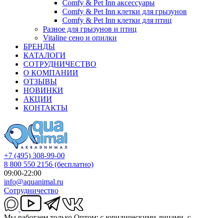
Comfy & Pet Inn аксессуары
Comfy & Pet Inn клетки для грызунов
Comfy & Pet Inn клетки для птиц
Разное для грызунов и птиц
Vitaline сено и опилки
БРЕНДЫ
КАТАЛОГИ
СОТРУДНИЧЕСТВО
О КОМПАНИИ
ОТЗЫВЫ
НОВИНКИ
АКЦИИ
КОНТАКТЫ
+7 (495) 308-99-00
8 800 550 2156
(бесплатно)
09:00-22:00
info@aquanimal.ru
Сотрудничество
Мы работаем только Оптом: с юридическими лицами, с