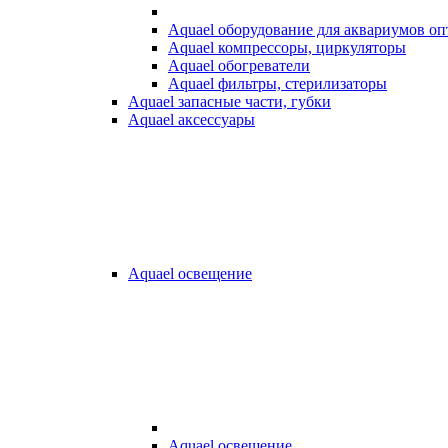
Aquael оборудование для аквариумов о
Aquael компрессоры, циркуляторы
Aquael обогреватели
Aquael фильтры, стерилизаторы
Aquael запасные части, губки
Aquael аксессуары
Aquael освещение
Aquael освещение