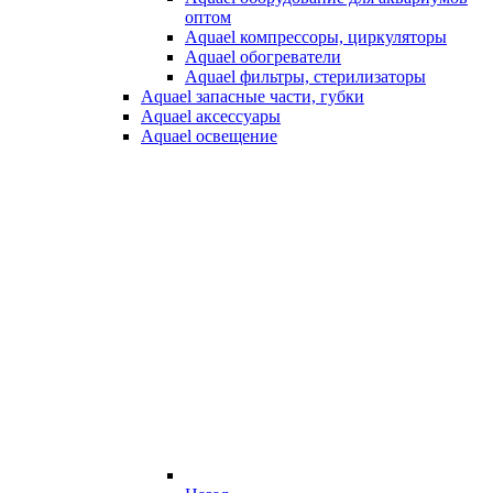
оптом
Aquael компрессоры, циркуляторы
Aquael обогреватели
Aquael фильтры, стерилизаторы
Aquael запасные части, губки
Aquael аксессуары
Aquael освещение