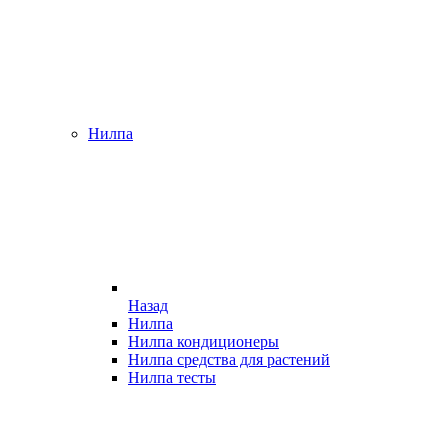
Нилпа
Назад
Нилпа
Нилпа кондиционеры
Нилпа средства для растений
Нилпа тесты