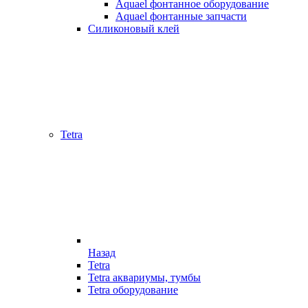
Aquael фонтанное оборудование
Aquael фонтанные запчасти
Силиконовый клей
Tetra
Назад
Tetra
Tetra аквариумы, тумбы
Tetra оборудование