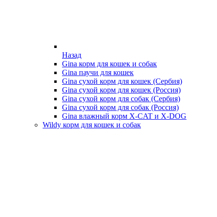
Назад
Gina корм для кошек и собак
Gina паучи для кошек
Gina сухой корм для кошек (Сербия)
Gina сухой корм для кошек (Россия)
Gina сухой корм для собак (Сербия)
Gina сухой корм для собак (Россия)
Gina влажный корм X-CAT и X-DOG
Wildy корм для кошек и собак