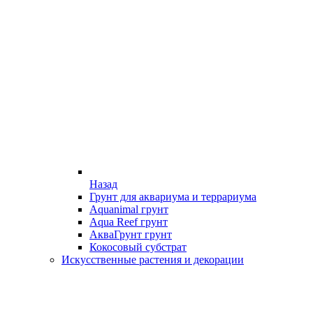
Назад
Грунт для аквариума и террариума
Aquanimal грунт
Aqua Reef грунт
АкваГрунт грунт
Кокосовый субстрат
Искусственные растения и декорации