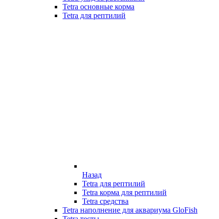
Tetra основные корма
Tetra для рептилий
Назад
Tetra для рептилий
Tetra корма для рептилий
Tetra средства
Tetra наполнение для аквариума GloFish
Tetra тесты