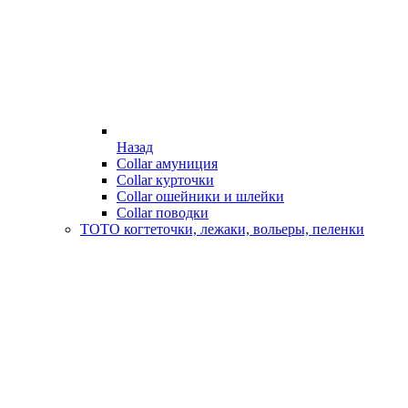
Назад
Collar амуниция
Collar курточки
Collar ошейники и шлейки
Collar поводки
ТОТО когтеточки, лежаки, вольеры, пеленки