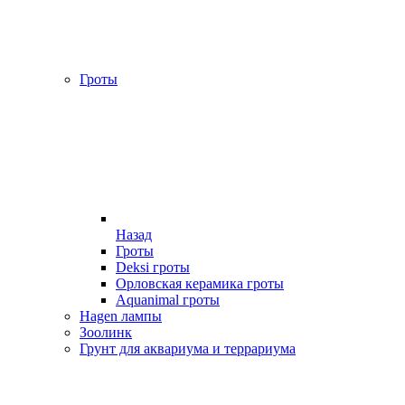
Гроты
Назад
Гроты
Deksi гроты
Орловская керамика гроты
Aquanimal гроты
Hagen лампы
Зоолинк
Грунт для аквариума и террариума