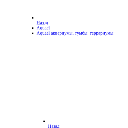
Назад
Aquael
Aquael аквариумы, тумбы, террариумы
Назад