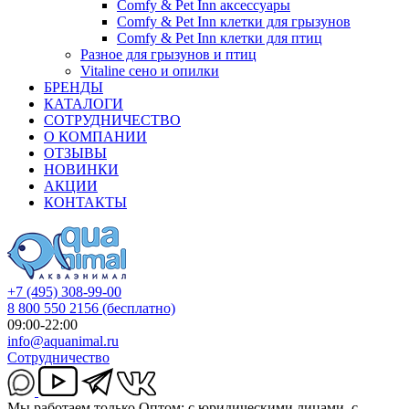
Comfy & Pet Inn аксессуары
Comfy & Pet Inn клетки для грызунов
Comfy & Pet Inn клетки для птиц
Разное для грызунов и птиц
Vitaline сено и опилки
БРЕНДЫ
КАТАЛОГИ
СОТРУДНИЧЕСТВО
О КОМПАНИИ
ОТЗЫВЫ
НОВИНКИ
АКЦИИ
КОНТАКТЫ
+7 (495) 308-99-00
8 800 550 2156
(бесплатно)
09:00-22:00
info@aquanimal.ru
Сотрудничество
Мы работаем только Оптом: с юридическими лицами, с