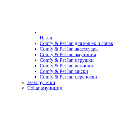
Назад
Comfy & Pet Inn для кошек и собак
Comfy & Pet Inn аксессуары
Comfy & Pet Inn амуниция
Comfy & Pet Inn игрушки
Comfy & Pet Inn лежанки
Comfy & Pet Inn миски
Comfy & Pet Inn переноски
Flexi рулетки
Collar амуниция