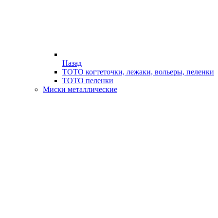
Назад
ТОТО когтеточки, лежаки, вольеры, пеленки
ТОТО пеленки
Миски металлические