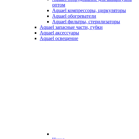
оптом
Aquael компрессоры, циркуляторы
Aquael обогреватели
Aquael фильтры, стерилизаторы
Aquael запасные части, губки
Aquael аксессуары
Aquael освещение