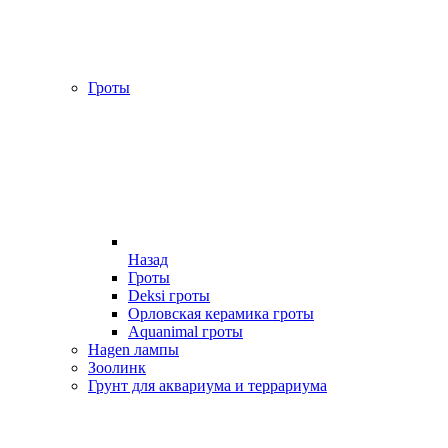
Гроты
Назад
Гроты
Deksi гроты
Орловская керамика гроты
Aquanimal гроты
Hagen лампы
Зоолинк
Грунт для аквариума и террариума