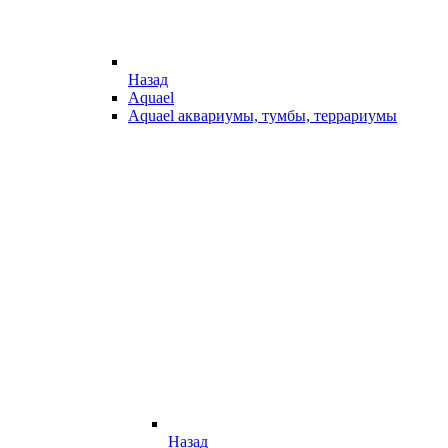
Назад
Aquael
Aquael аквариумы, тумбы, террариумы
Назад