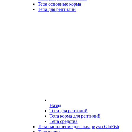
Tetra основные корма
Tetra для рептилий
Назад
Tetra для рептилий
Tetra корма для рептилий
Tetra средства
Tetra наполнение для аквариума GloFish
Tetra тесты