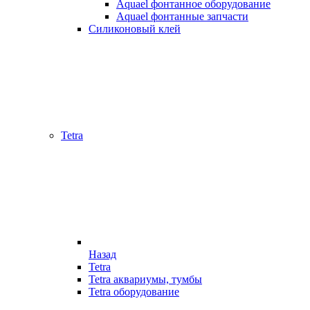
Aquael фонтанное оборудование
Aquael фонтанные запчасти
Силиконовый клей
Tetra
Назад
Tetra
Tetra аквариумы, тумбы
Tetra оборудование