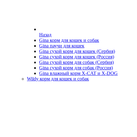
Назад
Gina корм для кошек и собак
Gina паучи для кошек
Gina сухой корм для кошек (Сербия)
Gina сухой корм для кошек (Россия)
Gina сухой корм для собак (Сербия)
Gina сухой корм для собак (Россия)
Gina влажный корм X-CAT и X-DOG
Wildy корм для кошек и собак