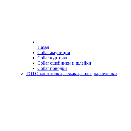
Назад
Collar амуниция
Collar курточки
Collar ошейники и шлейки
Collar поводки
ТОТО когтеточки, лежаки, вольеры, пеленки