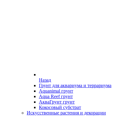
Назад
Грунт для аквариума и террариума
Aquanimal грунт
Aqua Reef грунт
АкваГрунт грунт
Кокосовый субстрат
Искусственные растения и декорации