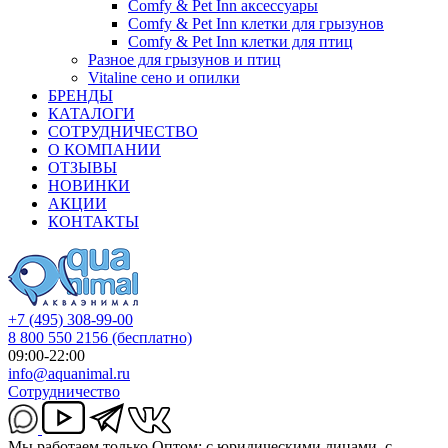
Comfy & Pet Inn аксессуары
Comfy & Pet Inn клетки для грызунов
Comfy & Pet Inn клетки для птиц
Разное для грызунов и птиц
Vitaline сено и опилки
БРЕНДЫ
КАТАЛОГИ
СОТРУДНИЧЕСТВО
О КОМПАНИИ
ОТЗЫВЫ
НОВИНКИ
АКЦИИ
КОНТАКТЫ
+7 (495) 308-99-00
8 800 550 2156
(бесплатно)
09:00-22:00
info@aquanimal.ru
Сотрудничество
Мы работаем только Оптом: с юридическими лицами, с