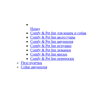
Назад
Comfy & Pet Inn для кошек и собак
Comfy & Pet Inn аксессуары
Comfy & Pet Inn амуниция
Comfy & Pet Inn игрушки
Comfy & Pet Inn лежанки
Comfy & Pet Inn миски
Comfy & Pet Inn переноски
Flexi рулетки
Collar амуниция