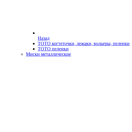
Назад
ТОТО когтеточки, лежаки, вольеры, пеленки
ТОТО пеленки
Миски металлические