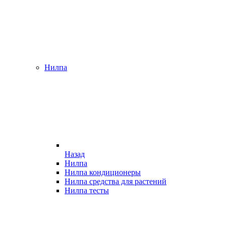
Нилпа
Назад
Нилпа
Нилпа кондиционеры
Нилпа средства для растений
Нилпа тесты