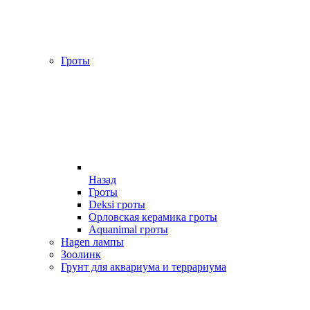
Гроты
Назад
Гроты
Deksi гроты
Орловская керамика гроты
Aquanimal гроты
Hagen лампы
Зоолинк
Грунт для аквариума и террариума