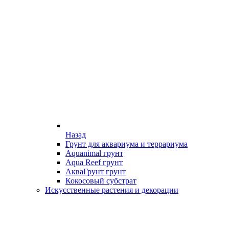
Назад
Грунт для аквариума и террариума
Aquanimal грунт
Aqua Reef грунт
АкваГрунт грунт
Кокосовый субстрат
Искусственные растения и декорации