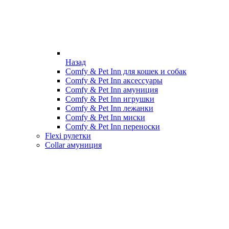
Назад
Comfy & Pet Inn для кошек и собак
Comfy & Pet Inn аксессуары
Comfy & Pet Inn амуниция
Comfy & Pet Inn игрушки
Comfy & Pet Inn лежанки
Comfy & Pet Inn миски
Comfy & Pet Inn переноски
Flexi рулетки
Collar амуниция