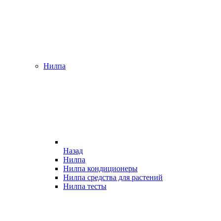
Нилпа
Назад
Нилпа
Нилпа кондиционеры
Нилпа средства для растений
Нилпа тесты