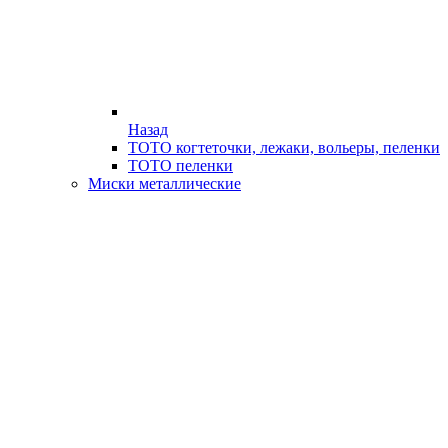
Назад
ТОТО когтеточки, лежаки, вольеры, пеленки
ТОТО пеленки
Миски металлические