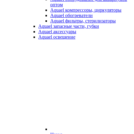
оптом
Aquael компрессоры, циркуляторы
Aquael обогреватели
Aquael фильтры, стерилизаторы
Aquael запасные части, губки
Aquael аксессуары
Aquael освещение