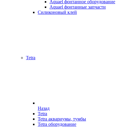
Aquael фонтанное оборудование
Aquael фонтанные запчасти
Силиконовый клей
Tetra
Назад
Tetra
Tetra аквариумы, тумбы
Tetra оборудование