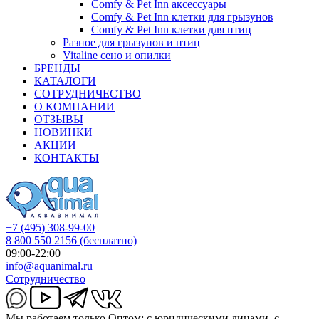
Comfy & Pet Inn аксессуары
Comfy & Pet Inn клетки для грызунов
Comfy & Pet Inn клетки для птиц
Разное для грызунов и птиц
Vitaline сено и опилки
БРЕНДЫ
КАТАЛОГИ
СОТРУДНИЧЕСТВО
О КОМПАНИИ
ОТЗЫВЫ
НОВИНКИ
АКЦИИ
КОНТАКТЫ
+7 (495) 308-99-00
8 800 550 2156
(бесплатно)
09:00-22:00
info@aquanimal.ru
Сотрудничество
Мы работаем только Оптом: с юридическими лицами, с