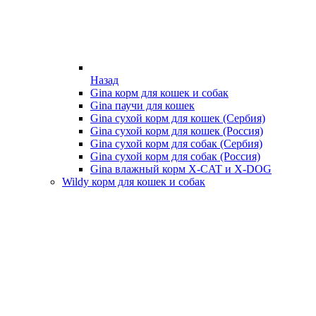
Назад
Gina корм для кошек и собак
Gina паучи для кошек
Gina сухой корм для кошек (Сербия)
Gina сухой корм для кошек (Россия)
Gina сухой корм для собак (Сербия)
Gina сухой корм для собак (Россия)
Gina влажный корм X-CAT и X-DOG
Wildy корм для кошек и собак