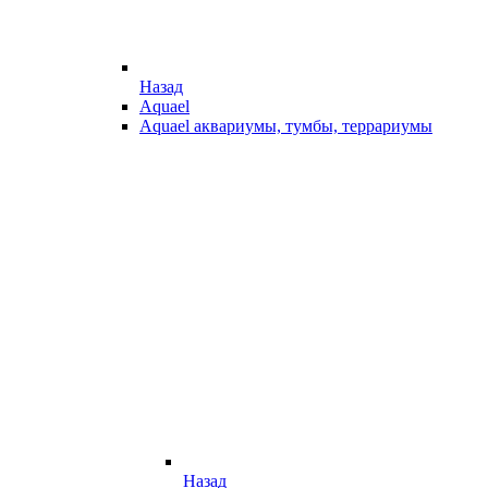
Назад
Aquael
Aquael аквариумы, тумбы, террариумы
Назад