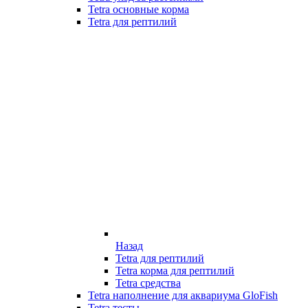
Tetra основные корма
Tetra для рептилий
Назад
Tetra для рептилий
Tetra корма для рептилий
Tetra средства
Tetra наполнение для аквариума GloFish
Tetra тесты