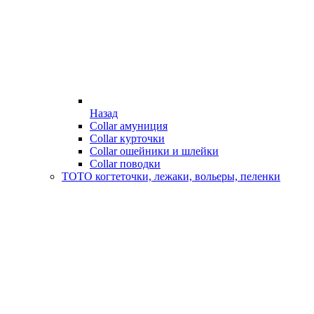
Назад
Collar амуниция
Collar курточки
Collar ошейники и шлейки
Collar поводки
ТОТО когтеточки, лежаки, вольеры, пеленки