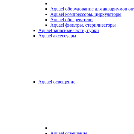
Aquael оборудование для аквариумов о
Aquael компрессоры, циркуляторы
Aquael обогреватели
Aquael фильтры, стерилизаторы
Aquael запасные части, губки
Aquael аксессуары
Aquael освещение
Aquael освещение