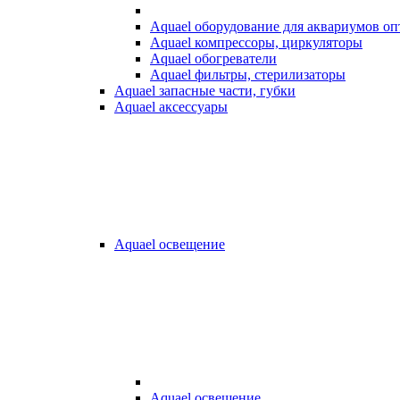
Aquael оборудование для аквариумов о
Aquael компрессоры, циркуляторы
Aquael обогреватели
Aquael фильтры, стерилизаторы
Aquael запасные части, губки
Aquael аксессуары
Aquael освещение
Aquael освещение