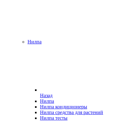
Нилпа
Назад
Нилпа
Нилпа кондиционеры
Нилпа средства для растений
Нилпа тесты