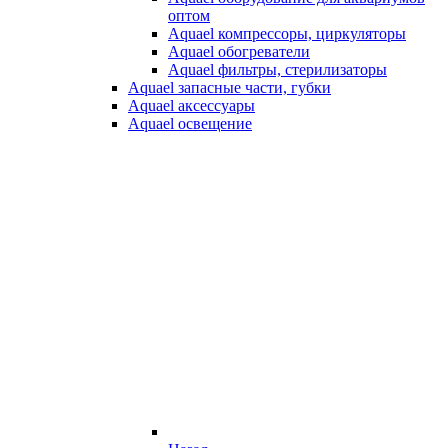
оптом
Aquael компрессоры, циркуляторы
Aquael обогреватели
Aquael фильтры, стерилизаторы
Aquael запасные части, губки
Aquael аксессуары
Aquael освещение