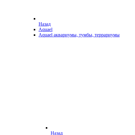
Назад
Aquael
Aquael аквариумы, тумбы, террариумы
Назад