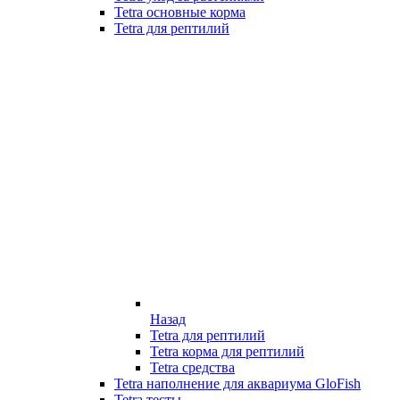
Tetra основные корма
Tetra для рептилий
Назад
Tetra для рептилий
Tetra корма для рептилий
Tetra средства
Tetra наполнение для аквариума GloFish
Tetra тесты