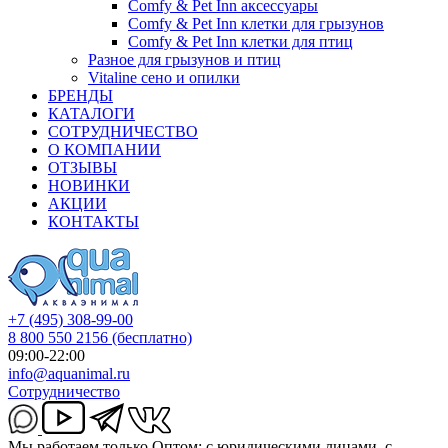
Comfy & Pet Inn аксессуары
Comfy & Pet Inn клетки для грызунов
Comfy & Pet Inn клетки для птиц
Разное для грызунов и птиц
Vitaline сено и опилки
БРЕНДЫ
КАТАЛОГИ
СОТРУДНИЧЕСТВО
О КОМПАНИИ
ОТЗЫВЫ
НОВИНКИ
АКЦИИ
КОНТАКТЫ
+7 (495) 308-99-00
8 800 550 2156
(бесплатно)
09:00-22:00
info@aquanimal.ru
Сотрудничество
Мы работаем только Оптом: с юридическими лицами, с