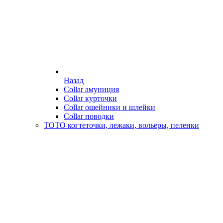
Назад
Collar амуниция
Collar курточки
Collar ошейники и шлейки
Collar поводки
ТОТО когтеточки, лежаки, вольеры, пеленки