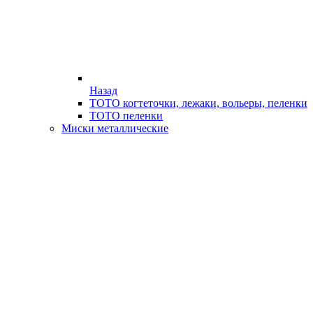
Назад
ТОТО когтеточки, лежаки, вольеры, пеленки
ТОТО пеленки
Миски металлические