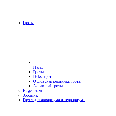
Гроты
Назад
Гроты
Deksi гроты
Орловская керамика гроты
Aquanimal гроты
Hagen лампы
Зоолинк
Грунт для аквариума и террариума