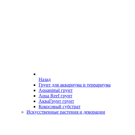
Назад
Грунт для аквариума и террариума
Aquanimal грунт
Aqua Reef грунт
АкваГрунт грунт
Кокосовый субстрат
Искусственные растения и декорации