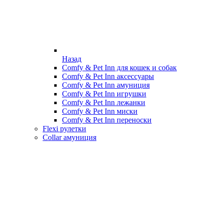
Назад
Comfy & Pet Inn для кошек и собак
Comfy & Pet Inn аксессуары
Comfy & Pet Inn амуниция
Comfy & Pet Inn игрушки
Comfy & Pet Inn лежанки
Comfy & Pet Inn миски
Comfy & Pet Inn переноски
Flexi рулетки
Collar амуниция