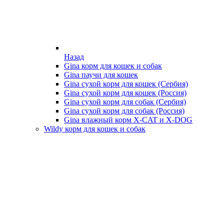
Назад
Gina корм для кошек и собак
Gina паучи для кошек
Gina сухой корм для кошек (Сербия)
Gina сухой корм для кошек (Россия)
Gina сухой корм для собак (Сербия)
Gina сухой корм для собак (Россия)
Gina влажный корм X-CAT и X-DOG
Wildy корм для кошек и собак