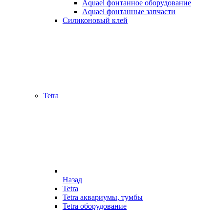
Aquael фонтанное оборудование
Aquael фонтанные запчасти
Силиконовый клей
Tetra
Назад
Tetra
Tetra аквариумы, тумбы
Tetra оборудование