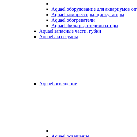
Aquael оборудование для аквариумов о
Aquael компрессоры, циркуляторы
Aquael обогреватели
Aquael фильтры, стерилизаторы
Aquael запасные части, губки
Aquael аксессуары
Aquael освещение
Aquael освещение