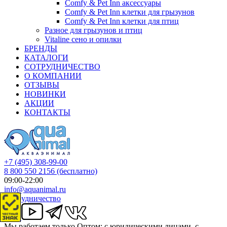
Comfy & Pet Inn аксессуары
Comfy & Pet Inn клетки для грызунов
Comfy & Pet Inn клетки для птиц
Разное для грызунов и птиц
Vitaline сено и опилки
БРЕНДЫ
КАТАЛОГИ
СОТРУДНИЧЕСТВО
О КОМПАНИИ
ОТЗЫВЫ
НОВИНКИ
АКЦИИ
КОНТАКТЫ
+7 (495) 308-99-00
8 800 550 2156
(бесплатно)
09:00-22:00
info@aquanimal.ru
Сотрудничество
Мы работаем только Оптом: с юридическими лицами, с