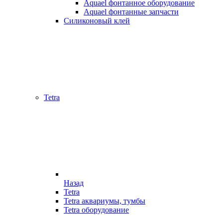
Aquael фонтанное оборудование
Aquael фонтанные запчасти
Силиконовый клей
Tetra
Назад
Tetra
Tetra аквариумы, тумбы
Tetra оборудование