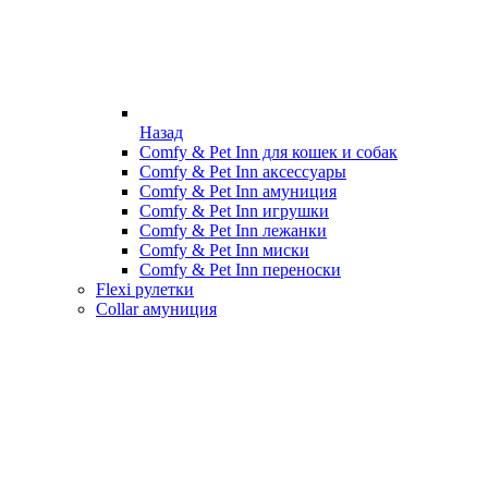
Назад
Comfy & Pet Inn для кошек и собак
Comfy & Pet Inn аксессуары
Comfy & Pet Inn амуниция
Comfy & Pet Inn игрушки
Comfy & Pet Inn лежанки
Comfy & Pet Inn миски
Comfy & Pet Inn переноски
Flexi рулетки
Collar амуниция