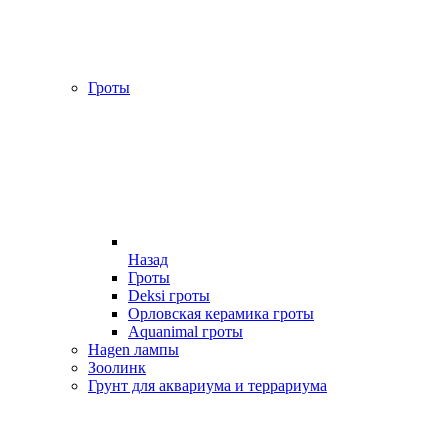
Гроты
Назад
Гроты
Deksi гроты
Орловская керамика гроты
Aquanimal гроты
Hagen лампы
Зоолинк
Грунт для аквариума и террариума