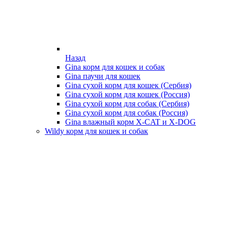
Назад
Gina корм для кошек и собак
Gina паучи для кошек
Gina сухой корм для кошек (Сербия)
Gina сухой корм для кошек (Россия)
Gina сухой корм для собак (Сербия)
Gina сухой корм для собак (Россия)
Gina влажный корм X-CAT и X-DOG
Wildy корм для кошек и собак