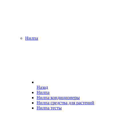
Нилпа
Назад
Нилпа
Нилпа кондиционеры
Нилпа средства для растений
Нилпа тесты