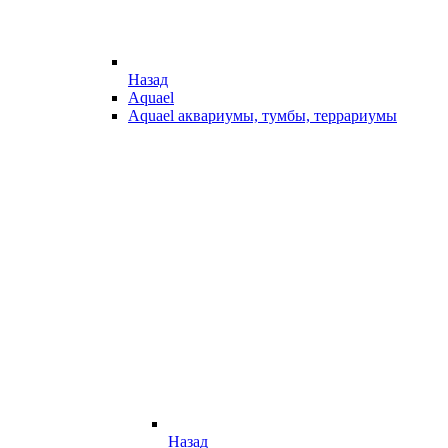
Назад
Aquael
Aquael аквариумы, тумбы, террариумы
Назад