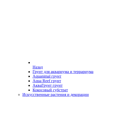
Назад
Грунт для аквариума и террариума
Aquanimal грунт
Aqua Reef грунт
АкваГрунт грунт
Кокосовый субстрат
Искусственные растения и декорации