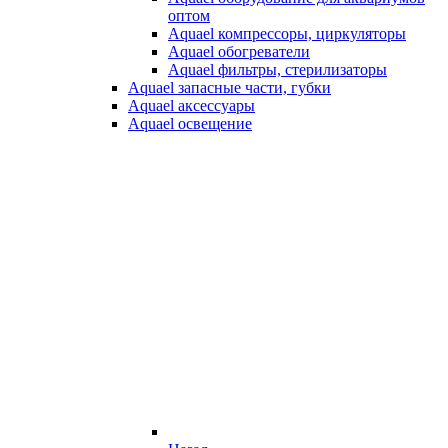
оптом
Aquael компрессоры, циркуляторы
Aquael обогреватели
Aquael фильтры, стерилизаторы
Aquael запасные части, губки
Aquael аксессуары
Aquael освещение