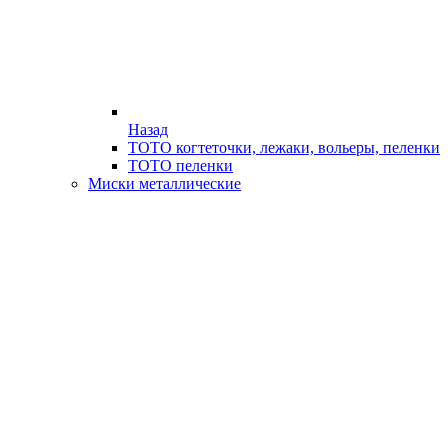
Назад
ТОТО когтеточки, лежаки, вольеры, пеленки
ТОТО пеленки
Миски металлические