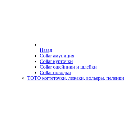
Назад
Collar амуниция
Collar курточки
Collar ошейники и шлейки
Collar поводки
ТОТО когтеточки, лежаки, вольеры, пеленки