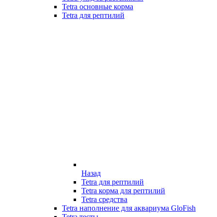
Tetra основные корма
Tetra для рептилий
Назад
Tetra для рептилий
Tetra корма для рептилий
Tetra средства
Tetra наполнение для аквариума GloFish
Tetra тесты