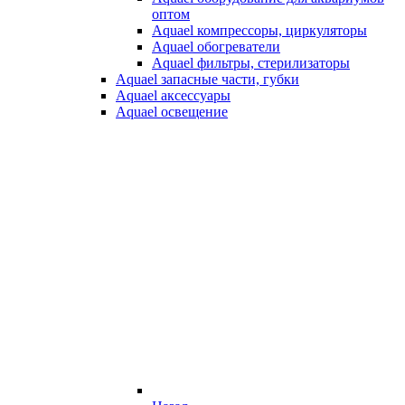
оптом
Aquael компрессоры, циркуляторы
Aquael обогреватели
Aquael фильтры, стерилизаторы
Aquael запасные части, губки
Aquael аксессуары
Aquael освещение