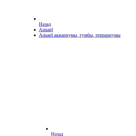
Назад
Aquael
Aquael аквариумы, тумбы, террариумы
Назад