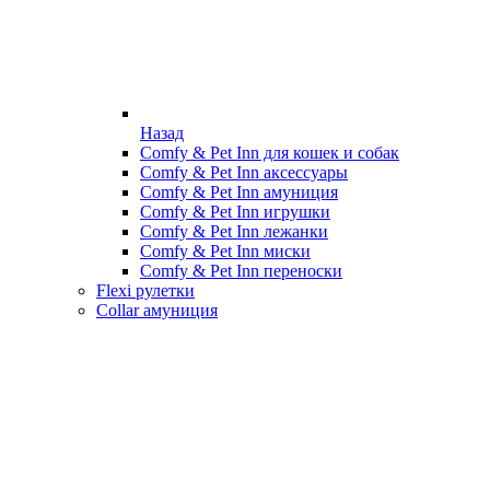
Назад
Comfy & Pet Inn для кошек и собак
Comfy & Pet Inn аксессуары
Comfy & Pet Inn амуниция
Comfy & Pet Inn игрушки
Comfy & Pet Inn лежанки
Comfy & Pet Inn миски
Comfy & Pet Inn переноски
Flexi рулетки
Collar амуниция