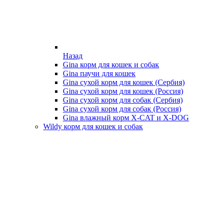
Назад
Gina корм для кошек и собак
Gina паучи для кошек
Gina сухой корм для кошек (Сербия)
Gina сухой корм для кошек (Россия)
Gina сухой корм для собак (Сербия)
Gina сухой корм для собак (Россия)
Gina влажный корм X-CAT и X-DOG
Wildy корм для кошек и собак