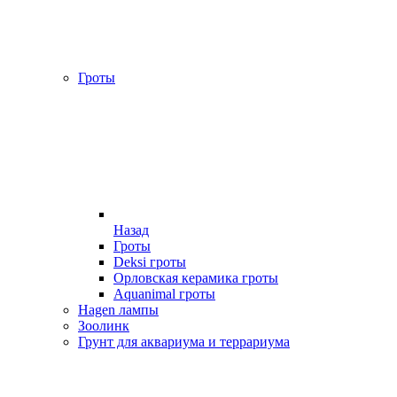
Гроты
Назад
Гроты
Deksi гроты
Орловская керамика гроты
Aquanimal гроты
Hagen лампы
Зоолинк
Грунт для аквариума и террариума