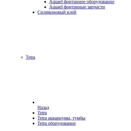
Aquael фонтанное оборудование
Aquael фонтанные запчасти
Силиконовый клей
Tetra
Назад
Tetra
Tetra аквариумы, тумбы
Tetra оборудование