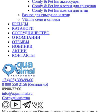
Comfy & Pet Inn аксессуары
Comfy & Pet Inn клетки для грызунов
Comfy & Pet Inn клетки для птиц
Разное для грызунов и птиц
Vitaline сено и опилки
БРЕНДЫ
КАТАЛОГИ
СОТРУДНИЧЕСТВО
О КОМПАНИИ
ОТЗЫВЫ
НОВИНКИ
АКЦИИ
КОНТАКТЫ
+7 (495) 308-99-00
8 800 550 2156
(бесплатно)
09:00-22:00
info@aquanimal.ru
Сотрудничество
Мы работаем только Оптом: с юридическими лицами, с