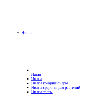
Нилпа
Назад
Нилпа
Нилпа кондиционеры
Нилпа средства для растений
Нилпа тесты