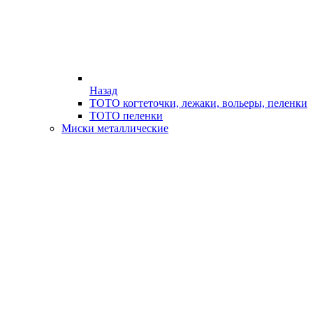
Назад
ТОТО когтеточки, лежаки, вольеры, пеленки
ТОТО пеленки
Миски металлические