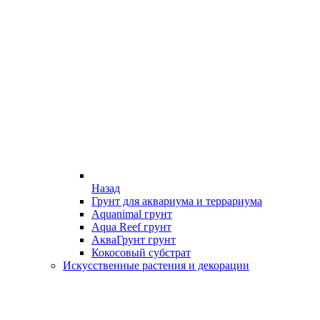
Назад
Грунт для аквариума и террариума
Aquanimal грунт
Aqua Reef грунт
АкваГрунт грунт
Кокосовый субстрат
Искусственные растения и декорации