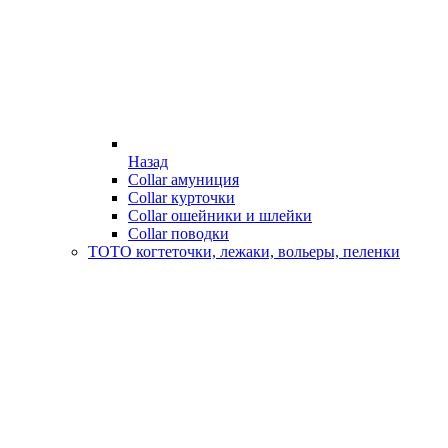
Назад
Collar амуниция
Collar курточки
Collar ошейники и шлейки
Collar поводки
ТОТО когтеточки, лежаки, вольеры, пеленки