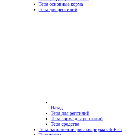
Tetra основные корма
Tetra для рептилий
Назад
Tetra для рептилий
Tetra корма для рептилий
Tetra средства
Tetra наполнение для аквариума GloFish
Tetra тесты