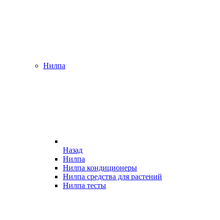
Нилпа
Назад
Нилпа
Нилпа кондиционеры
Нилпа средства для растений
Нилпа тесты