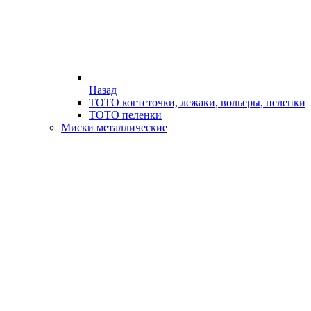
Назад
ТОТО когтеточки, лежаки, вольеры, пеленки
ТОТО пеленки
Миски металлические