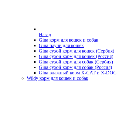
Назад
Gina корм для кошек и собак
Gina паучи для кошек
Gina сухой корм для кошек (Сербия)
Gina сухой корм для кошек (Россия)
Gina сухой корм для собак (Сербия)
Gina сухой корм для собак (Россия)
Gina влажный корм X-CAT и X-DOG
Wildy корм для кошек и собак