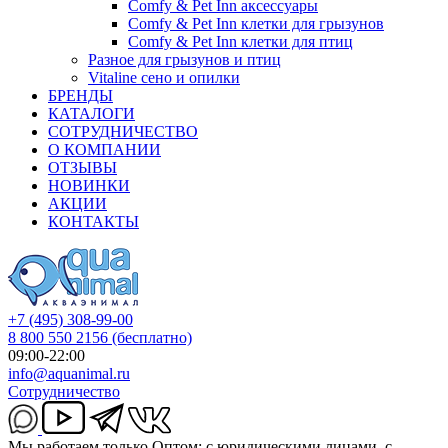
Comfy & Pet Inn аксессуары
Comfy & Pet Inn клетки для грызунов
Comfy & Pet Inn клетки для птиц
Разное для грызунов и птиц
Vitaline сено и опилки
БРЕНДЫ
КАТАЛОГИ
СОТРУДНИЧЕСТВО
О КОМПАНИИ
ОТЗЫВЫ
НОВИНКИ
АКЦИИ
КОНТАКТЫ
+7 (495) 308-99-00
8 800 550 2156
(бесплатно)
09:00-22:00
info@aquanimal.ru
Сотрудничество
Мы работаем только Оптом: с юридическими лицами, с