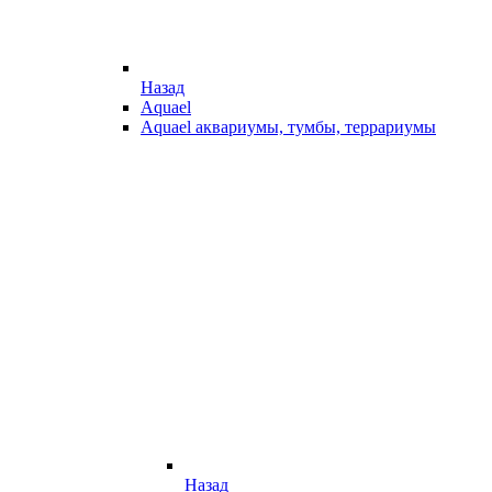
Назад
Aquael
Aquael аквариумы, тумбы, террариумы
Назад