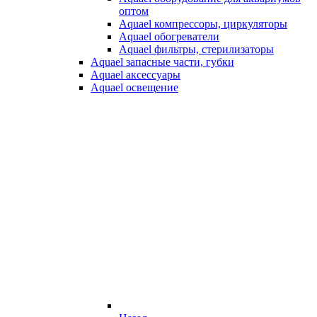
оптом
Aquael компрессоры, циркуляторы
Aquael обогреватели
Aquael фильтры, стерилизаторы
Aquael запасные части, губки
Aquael аксессуары
Aquael освещение