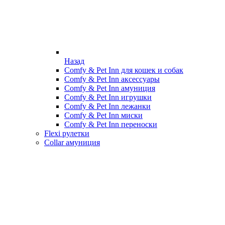
Назад
Comfy & Pet Inn для кошек и собак
Comfy & Pet Inn аксессуары
Comfy & Pet Inn амуниция
Comfy & Pet Inn игрушки
Comfy & Pet Inn лежанки
Comfy & Pet Inn миски
Comfy & Pet Inn переноски
Flexi рулетки
Collar амуниция