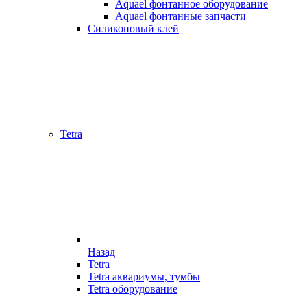
Aquael фонтанное оборудование
Aquael фонтанные запчасти
Силиконовый клей
Tetra
Назад
Tetra
Tetra аквариумы, тумбы
Tetra оборудование