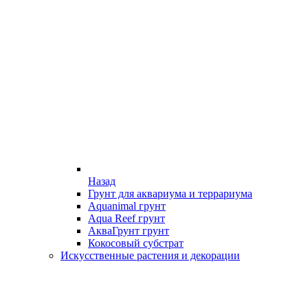
Назад
Грунт для аквариума и террариума
Aquanimal грунт
Aqua Reef грунт
АкваГрунт грунт
Кокосовый субстрат
Искусственные растения и декорации