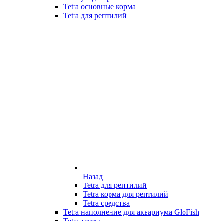
Tetra основные корма
Tetra для рептилий
Назад
Tetra для рептилий
Tetra корма для рептилий
Tetra средства
Tetra наполнение для аквариума GloFish
Tetra тесты