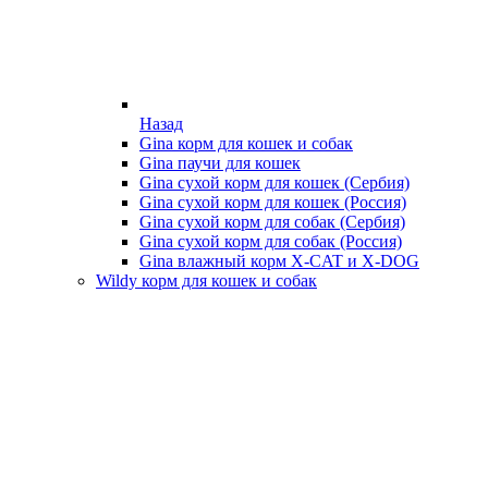
Назад
Gina корм для кошек и собак
Gina паучи для кошек
Gina сухой корм для кошек (Сербия)
Gina сухой корм для кошек (Россия)
Gina сухой корм для собак (Сербия)
Gina сухой корм для собак (Россия)
Gina влажный корм X-CAT и X-DOG
Wildy корм для кошек и собак