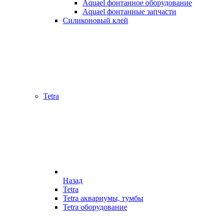
Aquael фонтанное оборудование
Aquael фонтанные запчасти
Силиконовый клей
Tetra
Назад
Tetra
Tetra аквариумы, тумбы
Tetra оборудование