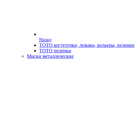
Назад
ТОТО когтеточки, лежаки, вольеры, пеленки
ТОТО пеленки
Миски металлические