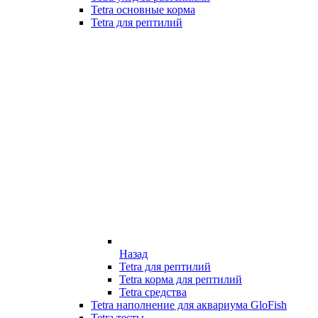
Tetra основные корма
Tetra для рептилий
Назад
Tetra для рептилий
Tetra корма для рептилий
Tetra средства
Tetra наполнение для аквариума GloFish
Tetra тесты