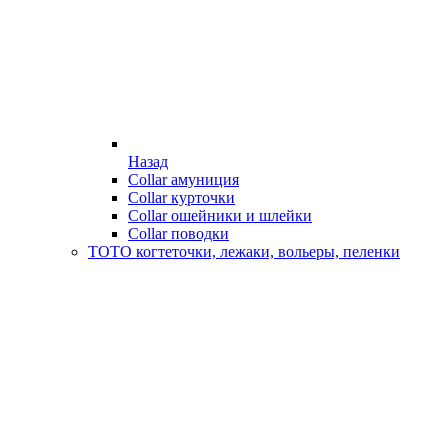
Назад
Collar амуниция
Collar курточки
Collar ошейники и шлейки
Collar поводки
ТОТО когтеточки, лежаки, вольеры, пеленки