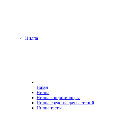
Нилпа
Назад
Нилпа
Нилпа кондиционеры
Нилпа средства для растений
Нилпа тесты