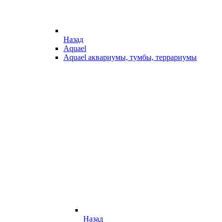
Назад
Aquael
Aquael аквариумы, тумбы, террариумы
Назад