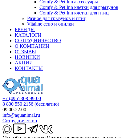
Comfy & Pet Inn аксессуары
Comfy & Pet Inn клетки для грызунов
Comfy & Pet Inn клетки для птиц
Разное для грызунов и птиц
Vitaline сено и опилки
БРЕНДЫ
КАТАЛОГИ
СОТРУДНИЧЕСТВО
О КОМПАНИИ
ОТЗЫВЫ
НОВИНКИ
АКЦИИ
КОНТАКТЫ
+7 (495) 308-99-00
8 800 550 2156
(бесплатно)
09:00-22:00
info@aquanimal.ru
Сотрудничество
Мы работаем только Оптом: с юридическими лицами, с