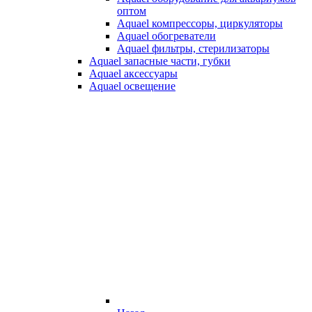
оптом
Aquael компрессоры, циркуляторы
Aquael обогреватели
Aquael фильтры, стерилизаторы
Aquael запасные части, губки
Aquael аксессуары
Aquael освещение