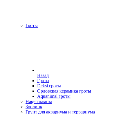
Гроты
Назад
Гроты
Deksi гроты
Орловская керамика гроты
Aquanimal гроты
Hagen лампы
Зоолинк
Грунт для аквариума и террариума