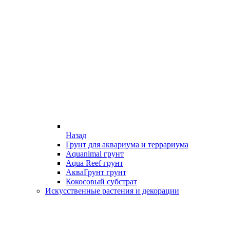
Назад
Грунт для аквариума и террариума
Aquanimal грунт
Aqua Reef грунт
АкваГрунт грунт
Кокосовый субстрат
Искусственные растения и декорации