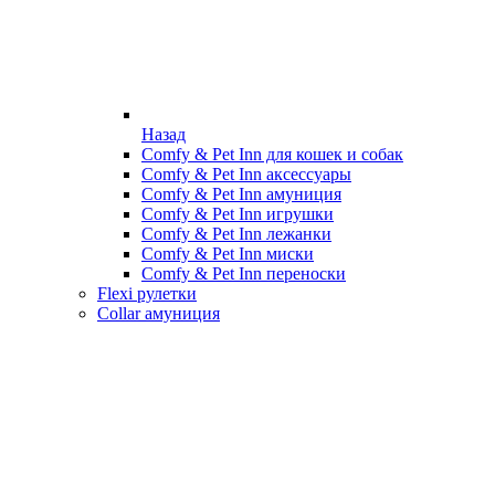
Назад
Comfy & Pet Inn для кошек и собак
Comfy & Pet Inn аксессуары
Comfy & Pet Inn амуниция
Comfy & Pet Inn игрушки
Comfy & Pet Inn лежанки
Comfy & Pet Inn миски
Comfy & Pet Inn переноски
Flexi рулетки
Collar амуниция