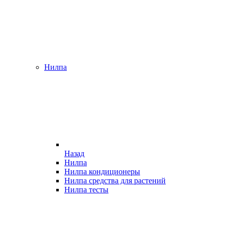
Нилпа
Назад
Нилпа
Нилпа кондиционеры
Нилпа средства для растений
Нилпа тесты