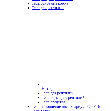
Tetra основные корма
Tetra для рептилий
Назад
Tetra для рептилий
Tetra корма для рептилий
Tetra средства
Tetra наполнение для аквариума GloFish
Tetra тесты