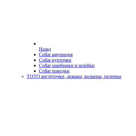
Назад
Collar амуниция
Collar курточки
Collar ошейники и шлейки
Collar поводки
ТОТО когтеточки, лежаки, вольеры, пеленки