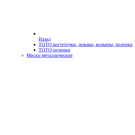
Назад
ТОТО когтеточки, лежаки, вольеры, пеленки
ТОТО пеленки
Миски металлические