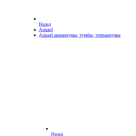
Назад
Aquael
Aquael аквариумы, тумбы, террариумы
Назад