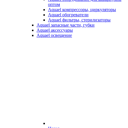
оптом
Aquael компрессоры, циркуляторы
Aquael обогреватели
Aquael фильтры, стерилизаторы
Aquael запасные части, губки
Aquael аксессуары
Aquael освещение