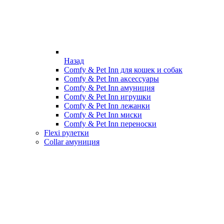
Назад
Comfy & Pet Inn для кошек и собак
Comfy & Pet Inn аксессуары
Comfy & Pet Inn амуниция
Comfy & Pet Inn игрушки
Comfy & Pet Inn лежанки
Comfy & Pet Inn миски
Comfy & Pet Inn переноски
Flexi рулетки
Collar амуниция