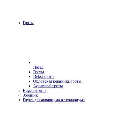
Гроты
Назад
Гроты
Deksi гроты
Орловская керамика гроты
Aquanimal гроты
Hagen лампы
Зоолинк
Грунт для аквариума и террариума