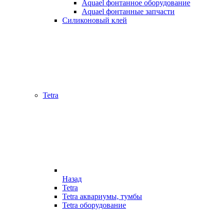
Aquael фонтанное оборудование
Aquael фонтанные запчасти
Силиконовый клей
Tetra
Назад
Tetra
Tetra аквариумы, тумбы
Tetra оборудование