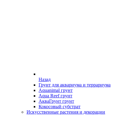
Назад
Грунт для аквариума и террариума
Aquanimal грунт
Aqua Reef грунт
АкваГрунт грунт
Кокосовый субстрат
Искусственные растения и декорации