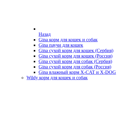
Назад
Gina корм для кошек и собак
Gina паучи для кошек
Gina сухой корм для кошек (Сербия)
Gina сухой корм для кошек (Россия)
Gina сухой корм для собак (Сербия)
Gina сухой корм для собак (Россия)
Gina влажный корм X-CAT и X-DOG
Wildy корм для кошек и собак