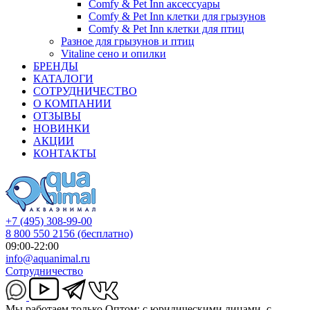
Comfy & Pet Inn аксессуары
Comfy & Pet Inn клетки для грызунов
Comfy & Pet Inn клетки для птиц
Разное для грызунов и птиц
Vitaline сено и опилки
БРЕНДЫ
КАТАЛОГИ
СОТРУДНИЧЕСТВО
О КОМПАНИИ
ОТЗЫВЫ
НОВИНКИ
АКЦИИ
КОНТАКТЫ
+7 (495) 308-99-00
8 800 550 2156
(бесплатно)
09:00-22:00
info@aquanimal.ru
Сотрудничество
Мы работаем только Оптом: с юридическими лицами, с