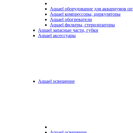
Aquael оборудование для аквариумов о
Aquael компрессоры, циркуляторы
Aquael обогреватели
Aquael фильтры, стерилизаторы
Aquael запасные части, губки
Aquael аксессуары
Aquael освещение
Aquael освещение