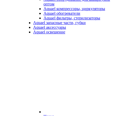
оптом
Aquael компрессоры, циркуляторы
Aquael обогреватели
Aquael фильтры, стерилизаторы
Aquael запасные части, губки
Aquael аксессуары
Aquael освещение