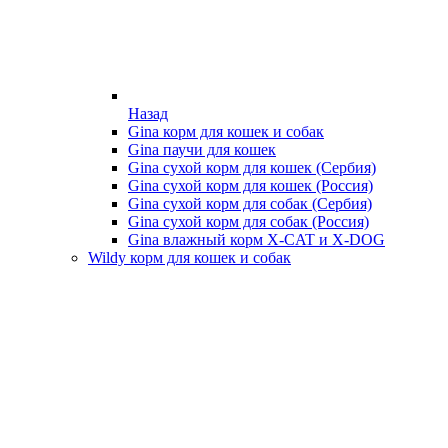
Назад
Gina корм для кошек и собак
Gina паучи для кошек
Gina сухой корм для кошек (Сербия)
Gina сухой корм для кошек (Россия)
Gina сухой корм для собак (Сербия)
Gina сухой корм для собак (Россия)
Gina влажный корм X-CAT и X-DOG
Wildy корм для кошек и собак