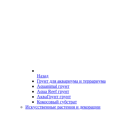
Назад
Грунт для аквариума и террариума
Aquanimal грунт
Aqua Reef грунт
АкваГрунт грунт
Кокосовый субстрат
Искусственные растения и декорации