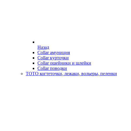
Назад
Collar амуниция
Collar курточки
Collar ошейники и шлейки
Collar поводки
ТОТО когтеточки, лежаки, вольеры, пеленки