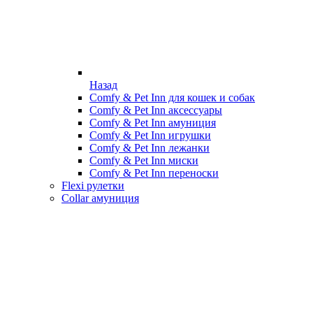
Назад
Comfy & Pet Inn для кошек и собак
Comfy & Pet Inn аксессуары
Comfy & Pet Inn амуниция
Comfy & Pet Inn игрушки
Comfy & Pet Inn лежанки
Comfy & Pet Inn миски
Comfy & Pet Inn переноски
Flexi рулетки
Collar амуниция