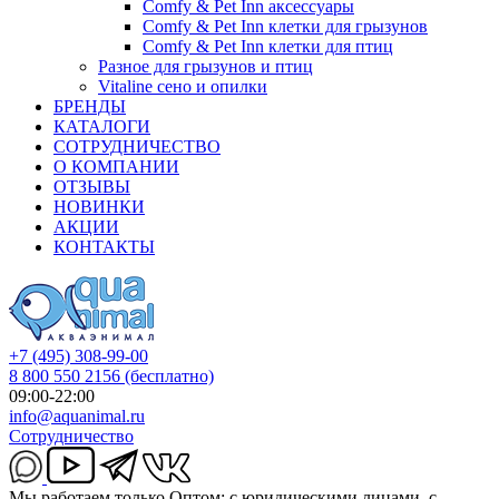
Comfy & Pet Inn аксессуары
Comfy & Pet Inn клетки для грызунов
Comfy & Pet Inn клетки для птиц
Разное для грызунов и птиц
Vitaline сено и опилки
БРЕНДЫ
КАТАЛОГИ
СОТРУДНИЧЕСТВО
О КОМПАНИИ
ОТЗЫВЫ
НОВИНКИ
АКЦИИ
КОНТАКТЫ
+7 (495) 308-99-00
8 800 550 2156
(бесплатно)
09:00-22:00
info@aquanimal.ru
Сотрудничество
Мы работаем только Оптом: с юридическими лицами, с