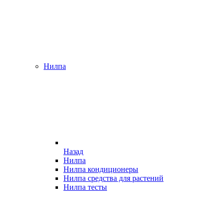
Нилпа
Назад
Нилпа
Нилпа кондиционеры
Нилпа средства для растений
Нилпа тесты