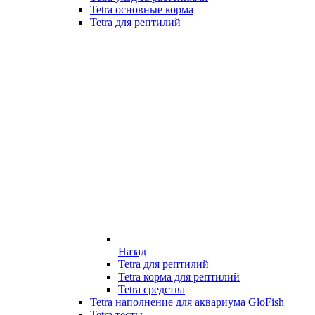
Tetra основные корма
Tetra для рептилий
Назад
Tetra для рептилий
Tetra корма для рептилий
Tetra средства
Tetra наполнение для аквариума GloFish
Tetra тесты