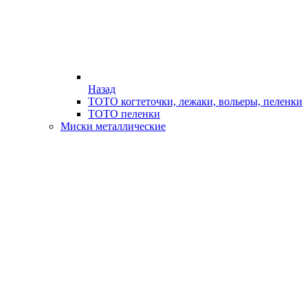
Назад
ТОТО когтеточки, лежаки, вольеры, пеленки
ТОТО пеленки
Миски металлические