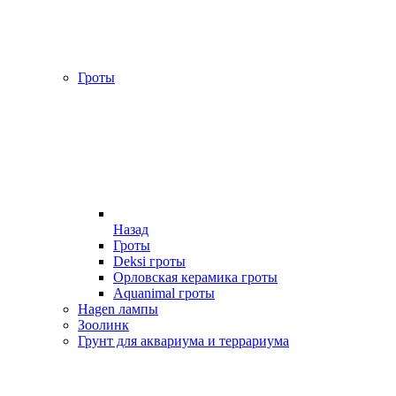
Гроты
Назад
Гроты
Deksi гроты
Орловская керамика гроты
Aquanimal гроты
Hagen лампы
Зоолинк
Грунт для аквариума и террариума