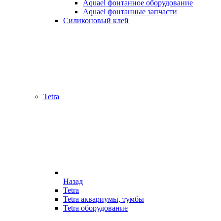
Aquael фонтанное оборудование
Aquael фонтанные запчасти
Силиконовый клей
Tetra
Назад
Tetra
Tetra аквариумы, тумбы
Tetra оборудование