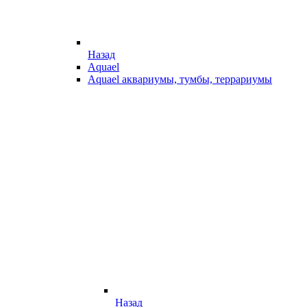
Назад
Aquael
Aquael аквариумы, тумбы, террариумы
Назад