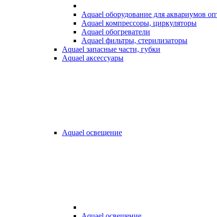
Aquael оборудование для аквариумов о
Aquael компрессоры, циркуляторы
Aquael обогреватели
Aquael фильтры, стерилизаторы
Aquael запасные части, губки
Aquael аксессуары
Aquael освещение
Aquael освещение