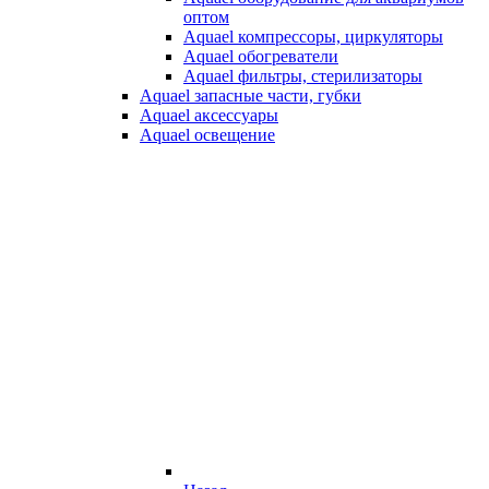
оптом
Aquael компрессоры, циркуляторы
Aquael обогреватели
Aquael фильтры, стерилизаторы
Aquael запасные части, губки
Aquael аксессуары
Aquael освещение