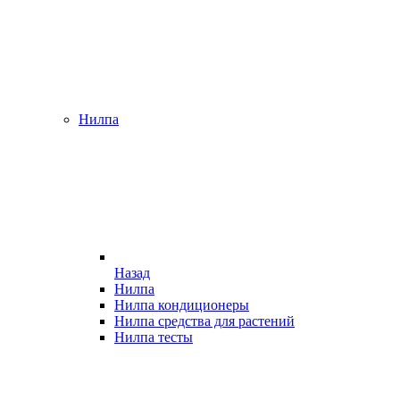
Нилпа
Назад
Нилпа
Нилпа кондиционеры
Нилпа средства для растений
Нилпа тесты