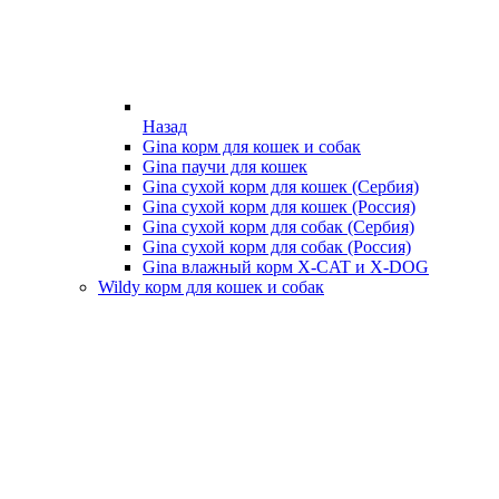
Назад
Gina корм для кошек и собак
Gina паучи для кошек
Gina сухой корм для кошек (Сербия)
Gina сухой корм для кошек (Россия)
Gina сухой корм для собак (Сербия)
Gina сухой корм для собак (Россия)
Gina влажный корм X-CAT и X-DOG
Wildy корм для кошек и собак