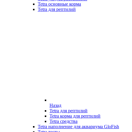
Tetra основные корма
Tetra для рептилий
Назад
Tetra для рептилий
Tetra корма для рептилий
Tetra средства
Tetra наполнение для аквариума GloFish
Tetra тесты