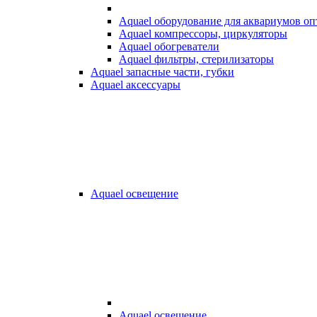
Aquael оборудование для аквариумов о
Aquael компрессоры, циркуляторы
Aquael обогреватели
Aquael фильтры, стерилизаторы
Aquael запасные части, губки
Aquael аксессуары
Aquael освещение
Aquael освещение