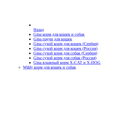
Назад
Gina корм для кошек и собак
Gina паучи для кошек
Gina сухой корм для кошек (Сербия)
Gina сухой корм для кошек (Россия)
Gina сухой корм для собак (Сербия)
Gina сухой корм для собак (Россия)
Gina влажный корм X-CAT и X-DOG
Wildy корм для кошек и собак