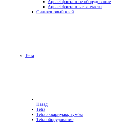
Aquael фонтанное оборудование
Aquael фонтанные запчасти
Силиконовый клей
Tetra
Назад
Tetra
Tetra аквариумы, тумбы
Tetra оборудование