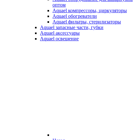
оптом
Aquael компрессоры, циркуляторы
Aquael обогреватели
Aquael фильтры, стерилизаторы
Aquael запасные части, губки
Aquael аксессуары
Aquael освещение