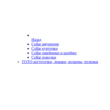
Назад
Collar амуниция
Collar курточки
Collar ошейники и шлейки
Collar поводки
ТОТО когтеточки, лежаки, вольеры, пеленки