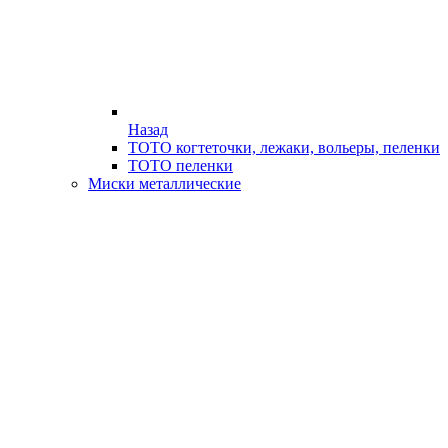
Назад
ТОТО когтеточки, лежаки, вольеры, пеленки
ТОТО пеленки
Миски металлические