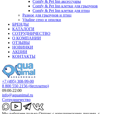
Comfy & Pet Inn аксессуары
Comfy & Pet Inn клетки для грызунов
Comfy & Pet Inn клетки для птиц
Разное для грызунов и птиц
Vitaline сено и опилки
БРЕНДЫ
КАТАЛОГИ
СОТРУДНИЧЕСТВО
О КОМПАНИИ
ОТЗЫВЫ
НОВИНКИ
АКЦИИ
КОНТАКТЫ
+7 (495) 308-99-00
8 800 550 2156
(бесплатно)
09:00-22:00
info@aquanimal.ru
Сотрудничество
Мы работаем только Оптом: с юридическими лицами, с