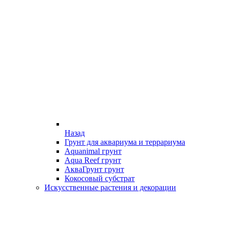
Назад
Грунт для аквариума и террариума
Aquanimal грунт
Aqua Reef грунт
АкваГрунт грунт
Кокосовый субстрат
Искусственные растения и декорации