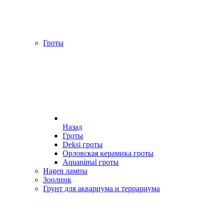
Гроты
Назад
Гроты
Deksi гроты
Орловская керамика гроты
Aquanimal гроты
Hagen лампы
Зоолинк
Грунт для аквариума и террариума