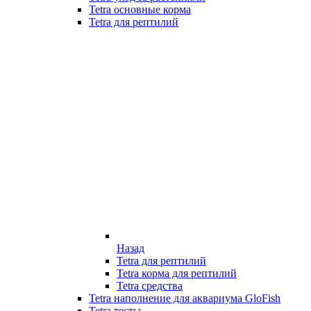
Tetra основные корма
Tetra для рептилий
Назад
Tetra для рептилий
Tetra корма для рептилий
Tetra средства
Tetra наполнение для аквариума GloFish
Tetra тесты