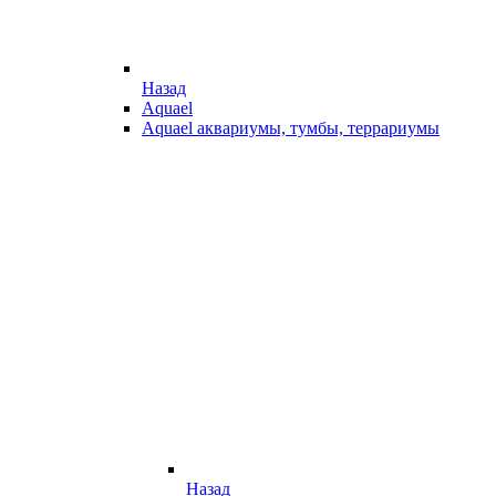
Назад
Aquael
Aquael аквариумы, тумбы, террариумы
Назад