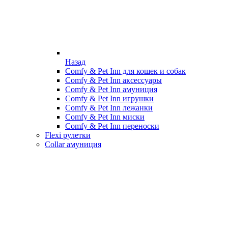
Назад
Comfy & Pet Inn для кошек и собак
Comfy & Pet Inn аксессуары
Comfy & Pet Inn амуниция
Comfy & Pet Inn игрушки
Comfy & Pet Inn лежанки
Comfy & Pet Inn миски
Comfy & Pet Inn переноски
Flexi рулетки
Collar амуниция