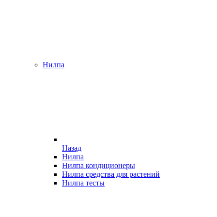
Нилпа
Назад
Нилпа
Нилпа кондиционеры
Нилпа средства для растений
Нилпа тесты