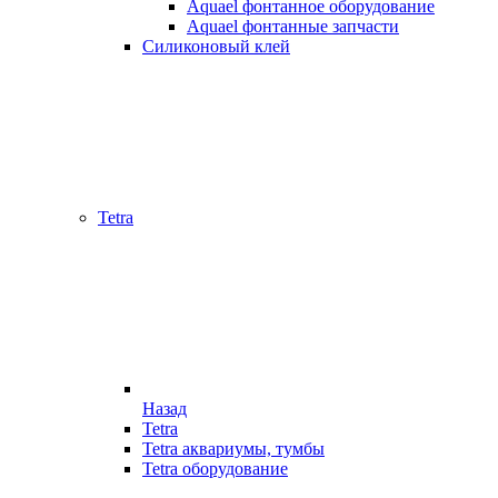
Aquael фонтанное оборудование
Aquael фонтанные запчасти
Силиконовый клей
Tetra
Назад
Tetra
Tetra аквариумы, тумбы
Tetra оборудование