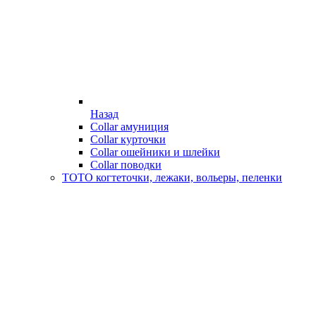
Назад
Collar амуниция
Collar курточки
Collar ошейники и шлейки
Collar поводки
ТОТО когтеточки, лежаки, вольеры, пеленки