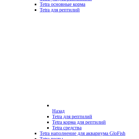
Tetra основные корма
Tetra для рептилий
Назад
Tetra для рептилий
Tetra корма для рептилий
Tetra средства
Tetra наполнение для аквариума GloFish
Tetra тесты