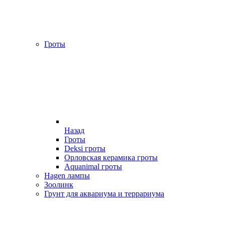
Гроты
Назад
Гроты
Deksi гроты
Орловская керамика гроты
Aquanimal гроты
Hagen лампы
Зоолинк
Грунт для аквариума и террариума