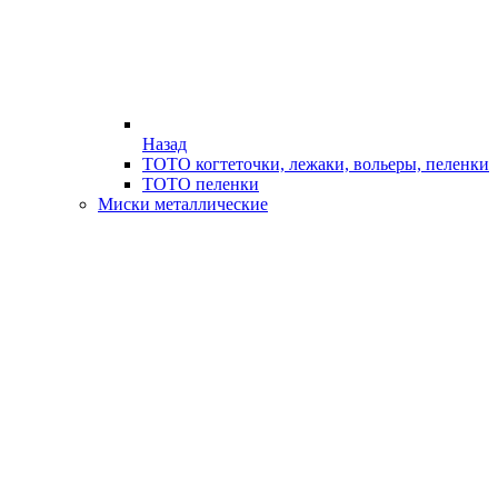
Назад
ТОТО когтеточки, лежаки, вольеры, пеленки
ТОТО пеленки
Миски металлические