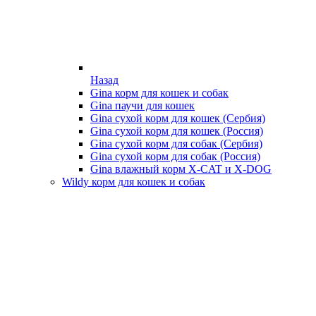
Назад
Gina корм для кошек и собак
Gina паучи для кошек
Gina сухой корм для кошек (Сербия)
Gina сухой корм для кошек (Россия)
Gina сухой корм для собак (Сербия)
Gina сухой корм для собак (Россия)
Gina влажный корм X-CAT и X-DOG
Wildy корм для кошек и собак