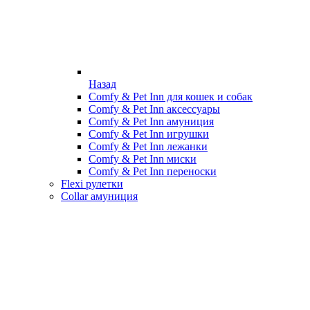
Назад
Comfy & Pet Inn для кошек и собак
Comfy & Pet Inn аксессуары
Comfy & Pet Inn амуниция
Comfy & Pet Inn игрушки
Comfy & Pet Inn лежанки
Comfy & Pet Inn миски
Comfy & Pet Inn переноски
Flexi рулетки
Collar амуниция