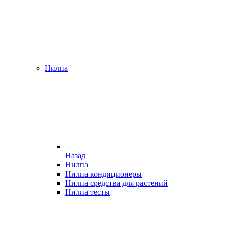
Нилпа
Назад
Нилпа
Нилпа кондиционеры
Нилпа средства для растений
Нилпа тесты