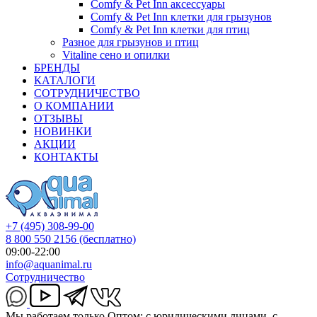
Comfy & Pet Inn аксессуары
Comfy & Pet Inn клетки для грызунов
Comfy & Pet Inn клетки для птиц
Разное для грызунов и птиц
Vitaline сено и опилки
БРЕНДЫ
КАТАЛОГИ
СОТРУДНИЧЕСТВО
О КОМПАНИИ
ОТЗЫВЫ
НОВИНКИ
АКЦИИ
КОНТАКТЫ
+7 (495) 308-99-00
8 800 550 2156
(бесплатно)
09:00-22:00
info@aquanimal.ru
Сотрудничество
Мы работаем только Оптом: с юридическими лицами, с