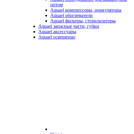
оптом
Aquael компрессоры, циркуляторы
Aquael обогреватели
Aquael фильтры, стерилизаторы
Aquael запасные части, губки
Aquael аксессуары
Aquael освещение