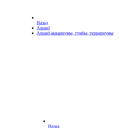
Назад
Aquael
Aquael аквариумы, тумбы, террариумы
Назад