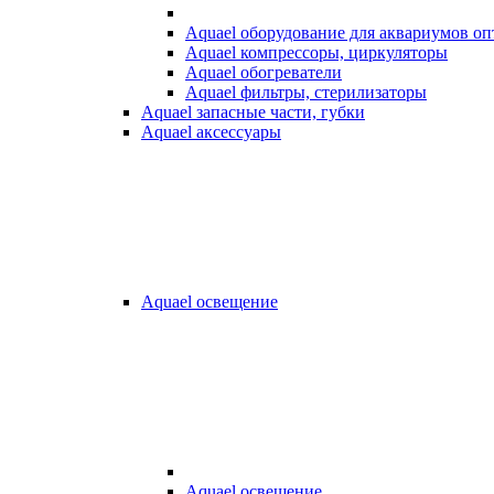
Aquael оборудование для аквариумов о
Aquael компрессоры, циркуляторы
Aquael обогреватели
Aquael фильтры, стерилизаторы
Aquael запасные части, губки
Aquael аксессуары
Aquael освещение
Aquael освещение