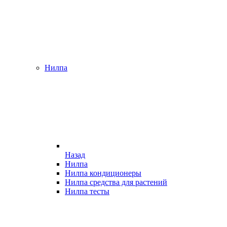
Нилпа
Назад
Нилпа
Нилпа кондиционеры
Нилпа средства для растений
Нилпа тесты