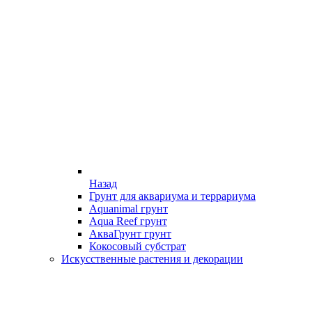
Назад
Грунт для аквариума и террариума
Aquanimal грунт
Aqua Reef грунт
АкваГрунт грунт
Кокосовый субстрат
Искусственные растения и декорации