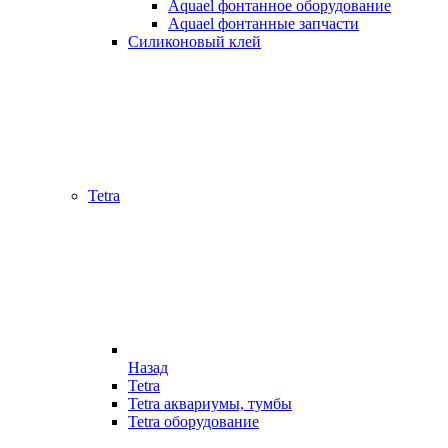
Aquael фонтанное оборудование
Aquael фонтанные запчасти
Силиконовый клей
Tetra
Назад
Tetra
Tetra аквариумы, тумбы
Tetra оборудование