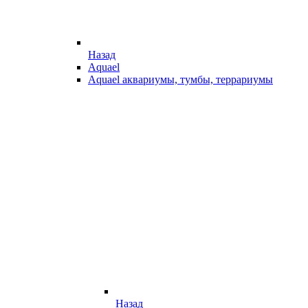
Назад
Aquael
Aquael аквариумы, тумбы, террариумы
Назад