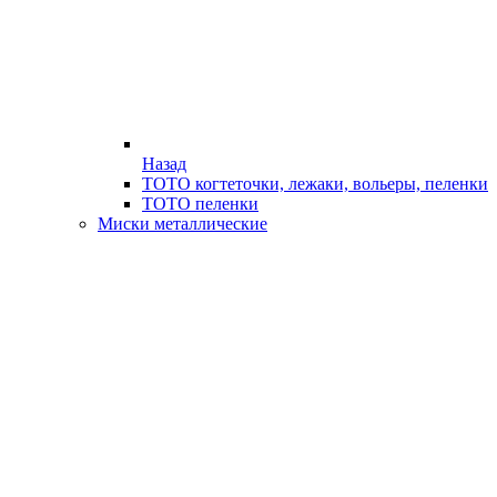
Назад
ТОТО когтеточки, лежаки, вольеры, пеленки
ТОТО пеленки
Миски металлические