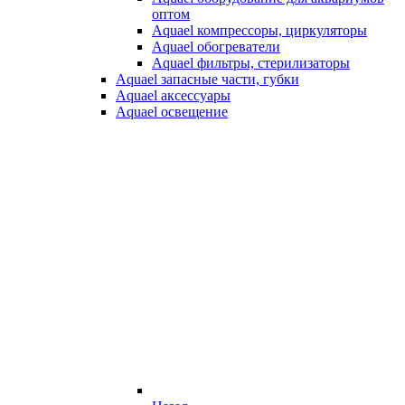
оптом
Aquael компрессоры, циркуляторы
Aquael обогреватели
Aquael фильтры, стерилизаторы
Aquael запасные части, губки
Aquael аксессуары
Aquael освещение