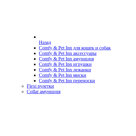
Назад
Comfy & Pet Inn для кошек и собак
Comfy & Pet Inn аксессуары
Comfy & Pet Inn амуниция
Comfy & Pet Inn игрушки
Comfy & Pet Inn лежанки
Comfy & Pet Inn миски
Comfy & Pet Inn переноски
Flexi рулетки
Collar амуниция