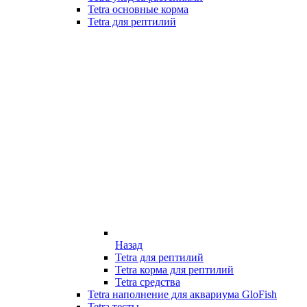
Tetra основные корма
Tetra для рептилий
Назад
Tetra для рептилий
Tetra корма для рептилий
Tetra средства
Tetra наполнение для аквариума GloFish
Tetra тесты