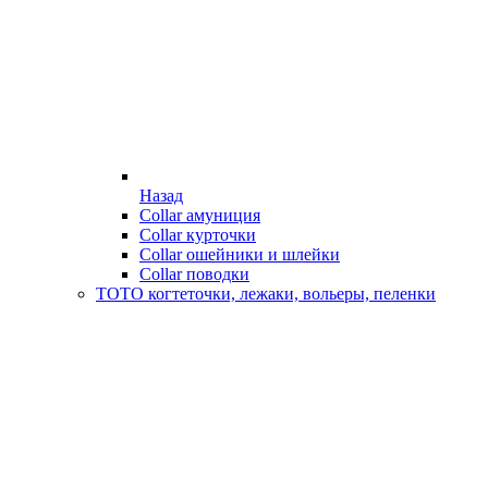
Назад
Collar амуниция
Collar курточки
Collar ошейники и шлейки
Collar поводки
ТОТО когтеточки, лежаки, вольеры, пеленки