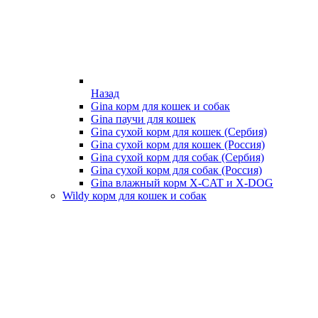
Назад
Gina корм для кошек и собак
Gina паучи для кошек
Gina сухой корм для кошек (Сербия)
Gina сухой корм для кошек (Россия)
Gina сухой корм для собак (Сербия)
Gina сухой корм для собак (Россия)
Gina влажный корм X-CAT и X-DOG
Wildy корм для кошек и собак