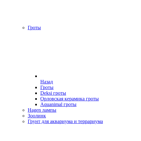
Гроты
Назад
Гроты
Deksi гроты
Орловская керамика гроты
Aquanimal гроты
Hagen лампы
Зоолинк
Грунт для аквариума и террариума