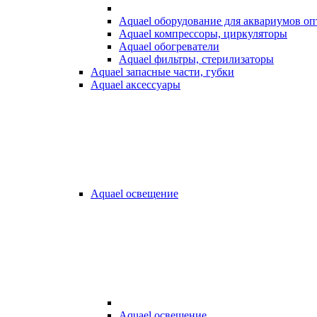
Aquael оборудование для аквариумов о
Aquael компрессоры, циркуляторы
Aquael обогреватели
Aquael фильтры, стерилизаторы
Aquael запасные части, губки
Aquael аксессуары
Aquael освещение
Aquael освещение