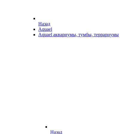
Назад
Aquael
Aquael аквариумы, тумбы, террариумы
Назад