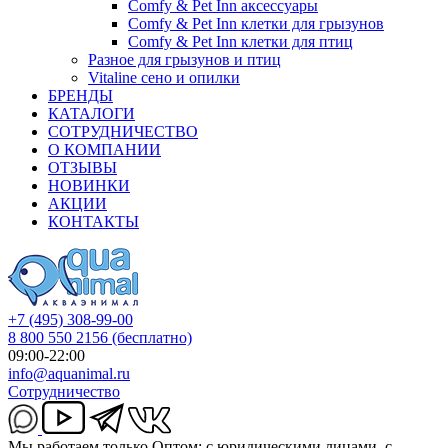
Comfy & Pet Inn аксессуары
Comfy & Pet Inn клетки для грызунов
Comfy & Pet Inn клетки для птиц
Разное для грызунов и птиц
Vitaline сено и опилки
БРЕНДЫ
КАТАЛОГИ
СОТРУДНИЧЕСТВО
О КОМПАНИИ
ОТЗЫВЫ
НОВИНКИ
АКЦИИ
КОНТАКТЫ
+7 (495) 308-99-00
8 800 550 2156
(бесплатно)
09:00-22:00
info@aquanimal.ru
Сотрудничество
Мы работаем только Оптом: с юридическими лицами, с