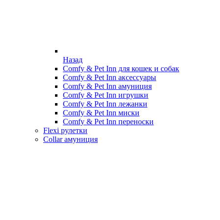
Назад
Comfy & Pet Inn для кошек и собак
Comfy & Pet Inn аксессуары
Comfy & Pet Inn амуниция
Comfy & Pet Inn игрушки
Comfy & Pet Inn лежанки
Comfy & Pet Inn миски
Comfy & Pet Inn переноски
Flexi рулетки
Collar амуниция