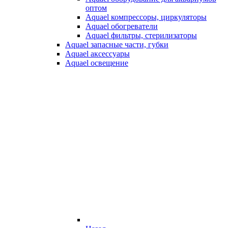
оптом
Aquael компрессоры, циркуляторы
Aquael обогреватели
Aquael фильтры, стерилизаторы
Aquael запасные части, губки
Aquael аксессуары
Aquael освещение