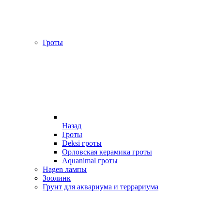
Гроты
Назад
Гроты
Deksi гроты
Орловская керамика гроты
Aquanimal гроты
Hagen лампы
Зоолинк
Грунт для аквариума и террариума