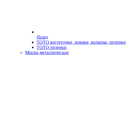
Назад
ТОТО когтеточки, лежаки, вольеры, пеленки
ТОТО пеленки
Миски металлические