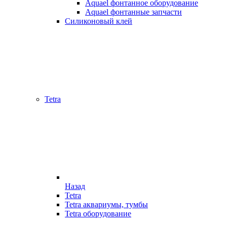
Aquael фонтанное оборудование
Aquael фонтанные запчасти
Силиконовый клей
Tetra
Назад
Tetra
Tetra аквариумы, тумбы
Tetra оборудование