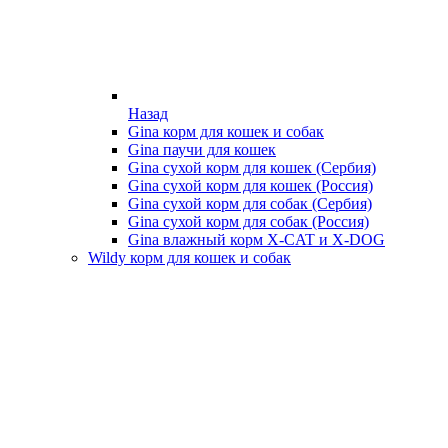
Назад
Gina корм для кошек и собак
Gina паучи для кошек
Gina сухой корм для кошек (Сербия)
Gina сухой корм для кошек (Россия)
Gina сухой корм для собак (Сербия)
Gina сухой корм для собак (Россия)
Gina влажный корм X-CAT и X-DOG
Wildy корм для кошек и собак