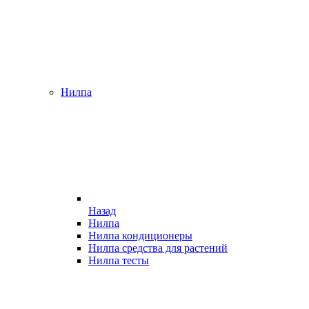
Нилпа
Назад
Нилпа
Нилпа кондиционеры
Нилпа средства для растений
Нилпа тесты