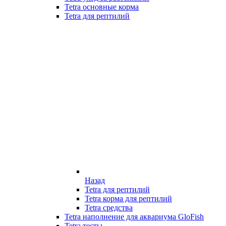
Tetra основные корма
Tetra для рептилий
Назад
Tetra для рептилий
Tetra корма для рептилий
Tetra средства
Tetra наполнение для аквариума GloFish
Tetra тесты