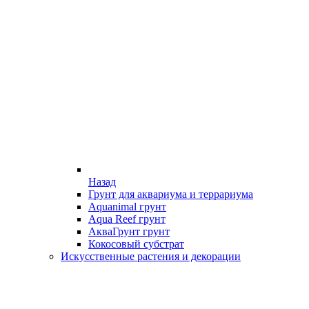
Назад
Грунт для аквариума и террариума
Aquanimal грунт
Aqua Reef грунт
АкваГрунт грунт
Кокосовый субстрат
Искусственные растения и декорации