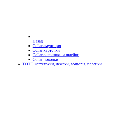
Назад
Collar амуниция
Collar курточки
Collar ошейники и шлейки
Collar поводки
ТОТО когтеточки, лежаки, вольеры, пеленки