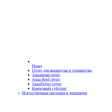
Назад
Грунт для аквариума и террариума
Aquanimal грунт
Aqua Reef грунт
АкваГрунт грунт
Кокосовый субстрат
Искусственные растения и декорации