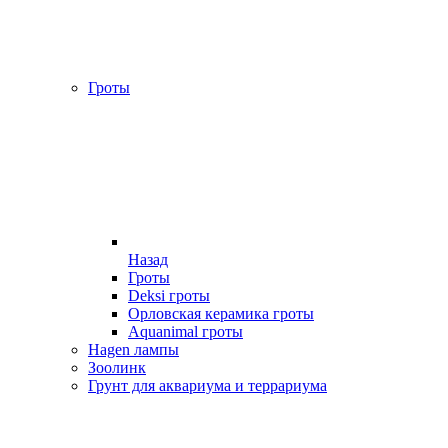
Гроты
Назад
Гроты
Deksi гроты
Орловская керамика гроты
Aquanimal гроты
Hagen лампы
Зоолинк
Грунт для аквариума и террариума