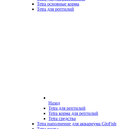
Tetra основные корма
Tetra для рептилий
Назад
Tetra для рептилий
Tetra корма для рептилий
Tetra средства
Tetra наполнение для аквариума GloFish
Tetra тесты