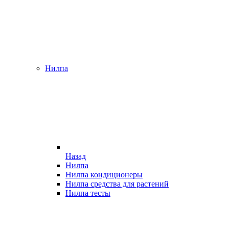
Нилпа
Назад
Нилпа
Нилпа кондиционеры
Нилпа средства для растений
Нилпа тесты