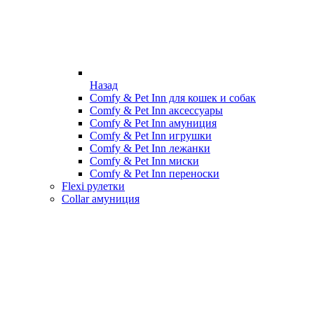
Назад
Comfy & Pet Inn для кошек и собак
Comfy & Pet Inn аксессуары
Comfy & Pet Inn амуниция
Comfy & Pet Inn игрушки
Comfy & Pet Inn лежанки
Comfy & Pet Inn миски
Comfy & Pet Inn переноски
Flexi рулетки
Collar амуниция