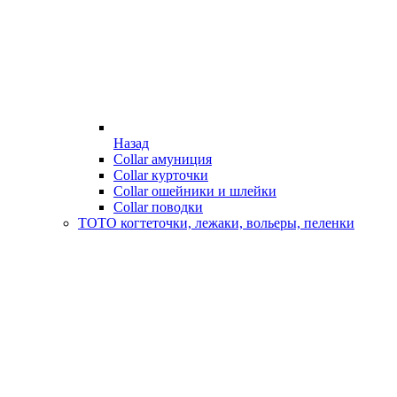
Назад
Collar амуниция
Collar курточки
Collar ошейники и шлейки
Collar поводки
ТОТО когтеточки, лежаки, вольеры, пеленки