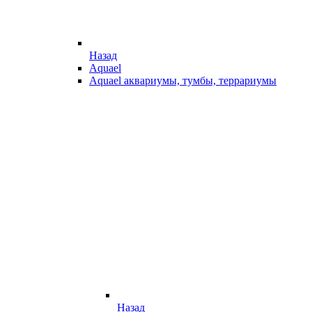
Назад
Aquael
Aquael аквариумы, тумбы, террариумы
Назад