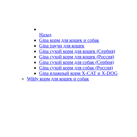
Назад
Gina корм для кошек и собак
Gina паучи для кошек
Gina сухой корм для кошек (Сербия)
Gina сухой корм для кошек (Россия)
Gina сухой корм для собак (Сербия)
Gina сухой корм для собак (Россия)
Gina влажный корм X-CAT и X-DOG
Wildy корм для кошек и собак