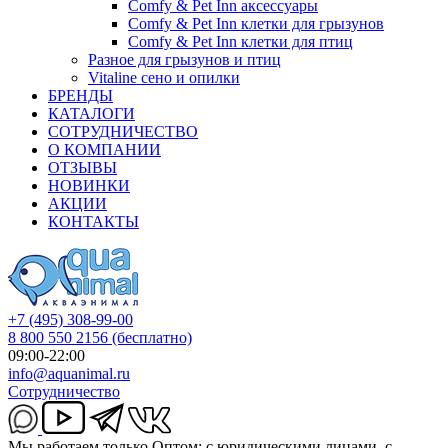
Comfy & Pet Inn аксессуары
Comfy & Pet Inn клетки для грызунов
Comfy & Pet Inn клетки для птиц
Разное для грызунов и птиц
Vitaline сено и опилки
БРЕНДЫ
КАТАЛОГИ
СОТРУДНИЧЕСТВО
О КОМПАНИИ
ОТЗЫВЫ
НОВИНКИ
АКЦИИ
КОНТАКТЫ
+7 (495) 308-99-00
8 800 550 2156
(бесплатно)
09:00-22:00
info@aquanimal.ru
Сотрудничество
Мы работаем только Оптом: с юридическими лицами, с