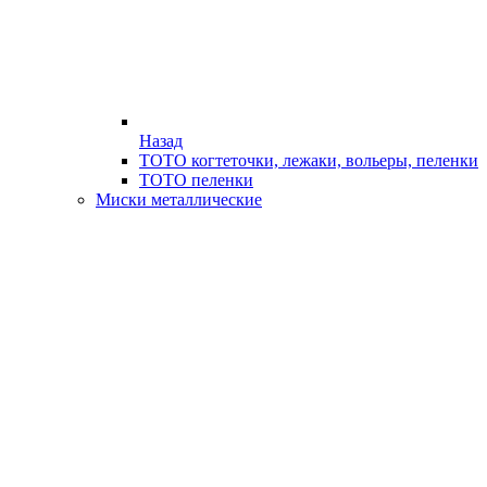
Назад
ТОТО когтеточки, лежаки, вольеры, пеленки
ТОТО пеленки
Миски металлические