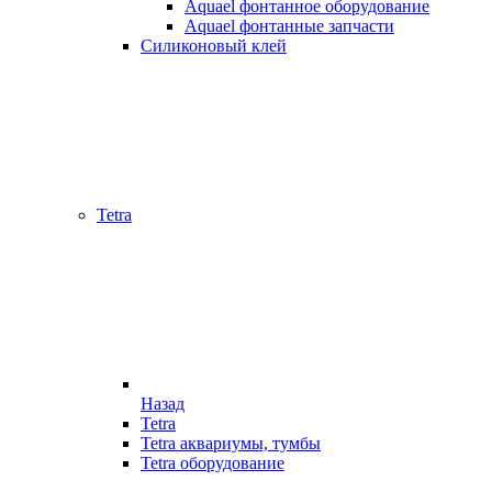
Aquael фонтанное оборудование
Aquael фонтанные запчасти
Силиконовый клей
Tetra
Назад
Tetra
Tetra аквариумы, тумбы
Tetra оборудование