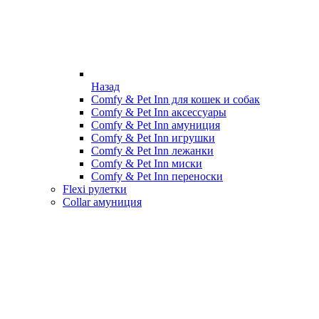
Назад
Comfy & Pet Inn для кошек и собак
Comfy & Pet Inn аксессуары
Comfy & Pet Inn амуниция
Comfy & Pet Inn игрушки
Comfy & Pet Inn лежанки
Comfy & Pet Inn миски
Comfy & Pet Inn переноски
Flexi рулетки
Collar амуниция