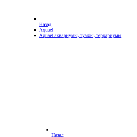
Назад
Aquael
Aquael аквариумы, тумбы, террариумы
Назад