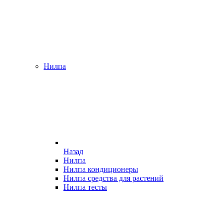
Нилпа
Назад
Нилпа
Нилпа кондиционеры
Нилпа средства для растений
Нилпа тесты