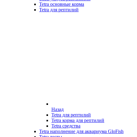
Tetra основные корма
Tetra для рептилий
Назад
Tetra для рептилий
Tetra корма для рептилий
Tetra средства
Tetra наполнение для аквариума GloFish
Tetra тесты