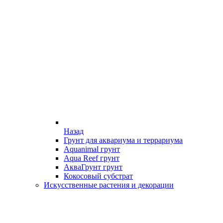
Назад
Грунт для аквариума и террариума
Aquanimal грунт
Aqua Reef грунт
АкваГрунт грунт
Кокосовый субстрат
Искусственные растения и декорации