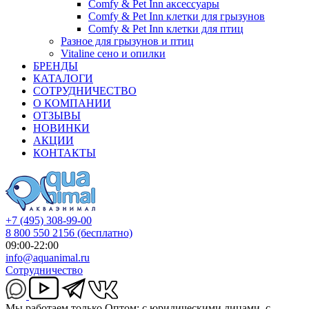
Comfy & Pet Inn аксессуары
Comfy & Pet Inn клетки для грызунов
Comfy & Pet Inn клетки для птиц
Разное для грызунов и птиц
Vitaline сено и опилки
БРЕНДЫ
КАТАЛОГИ
СОТРУДНИЧЕСТВО
О КОМПАНИИ
ОТЗЫВЫ
НОВИНКИ
АКЦИИ
КОНТАКТЫ
+7 (495) 308-99-00
8 800 550 2156
(бесплатно)
09:00-22:00
info@aquanimal.ru
Сотрудничество
Мы работаем только Оптом: с юридическими лицами, с