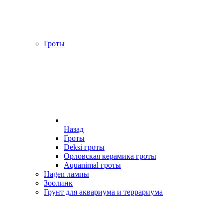
Гроты
Назад
Гроты
Deksi гроты
Орловская керамика гроты
Aquanimal гроты
Hagen лампы
Зоолинк
Грунт для аквариума и террариума