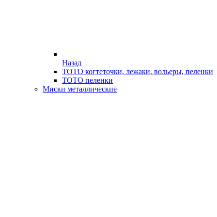
Назад
ТОТО когтеточки, лежаки, вольеры, пеленки
ТОТО пеленки
Миски металлические