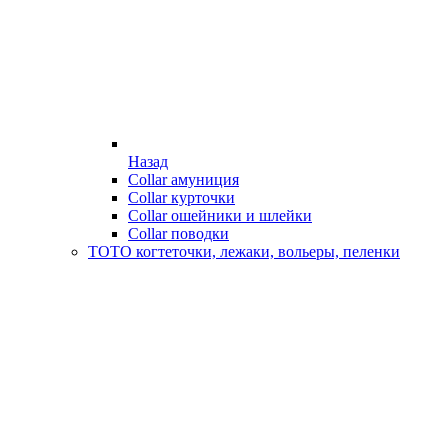
Назад
Collar амуниция
Collar курточки
Collar ошейники и шлейки
Collar поводки
ТОТО когтеточки, лежаки, вольеры, пеленки