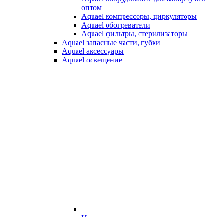
оптом
Aquael компрессоры, циркуляторы
Aquael обогреватели
Aquael фильтры, стерилизаторы
Aquael запасные части, губки
Aquael аксессуары
Aquael освещение