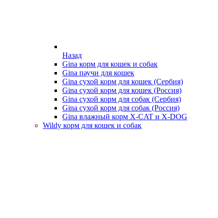
Назад
Gina корм для кошек и собак
Gina паучи для кошек
Gina сухой корм для кошек (Сербия)
Gina сухой корм для кошек (Россия)
Gina сухой корм для собак (Сербия)
Gina сухой корм для собак (Россия)
Gina влажный корм X-CAT и X-DOG
Wildy корм для кошек и собак