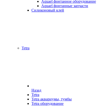
Aquael фонтанное оборудование
Aquael фонтанные запчасти
Силиконовый клей
Tetra
Назад
Tetra
Tetra аквариумы, тумбы
Tetra оборудование