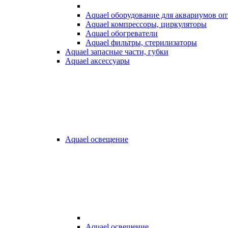
Aquael оборудование для аквариумов о
Aquael компрессоры, циркуляторы
Aquael обогреватели
Aquael фильтры, стерилизаторы
Aquael запасные части, губки
Aquael аксессуары
Aquael освещение
Aquael освещение