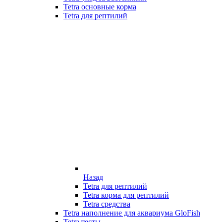
Tetra основные корма
Tetra для рептилий
Назад
Tetra для рептилий
Tetra корма для рептилий
Tetra средства
Tetra наполнение для аквариума GloFish
Tetra тесты