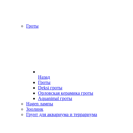
Гроты
Назад
Гроты
Deksi гроты
Орловская керамика гроты
Aquanimal гроты
Hagen лампы
Зоолинк
Грунт для аквариума и террариума