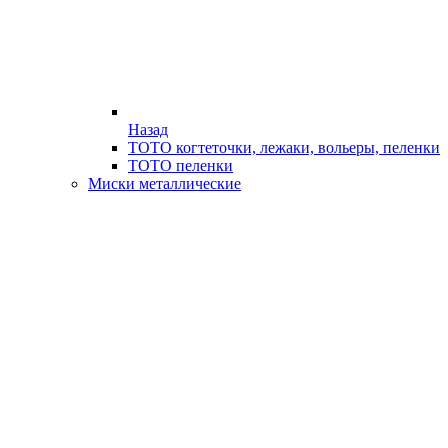
Назад
ТОТО когтеточки, лежаки, вольеры, пеленки
ТОТО пеленки
Миски металлические