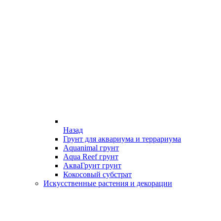
Назад
Грунт для аквариума и террариума
Aquanimal грунт
Aqua Reef грунт
АкваГрунт грунт
Кокосовый субстрат
Искусственные растения и декорации