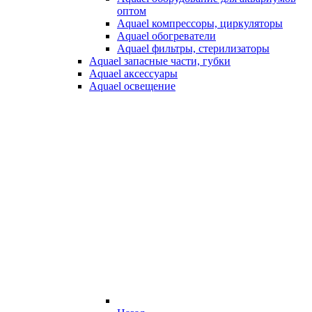
оптом
Aquael компрессоры, циркуляторы
Aquael обогреватели
Aquael фильтры, стерилизаторы
Aquael запасные части, губки
Aquael аксессуары
Aquael освещение