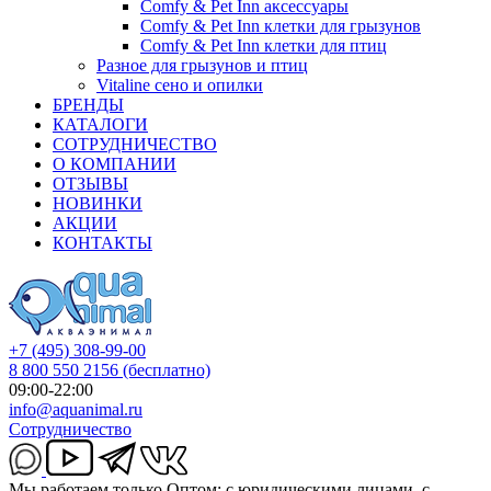
Comfy & Pet Inn аксессуары
Comfy & Pet Inn клетки для грызунов
Comfy & Pet Inn клетки для птиц
Разное для грызунов и птиц
Vitaline сено и опилки
БРЕНДЫ
КАТАЛОГИ
СОТРУДНИЧЕСТВО
О КОМПАНИИ
ОТЗЫВЫ
НОВИНКИ
АКЦИИ
КОНТАКТЫ
+7 (495) 308-99-00
8 800 550 2156
(бесплатно)
09:00-22:00
info@aquanimal.ru
Сотрудничество
Мы работаем только Оптом: с юридическими лицами, с