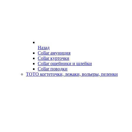
Назад
Collar амуниция
Collar курточки
Collar ошейники и шлейки
Collar поводки
ТОТО когтеточки, лежаки, вольеры, пеленки