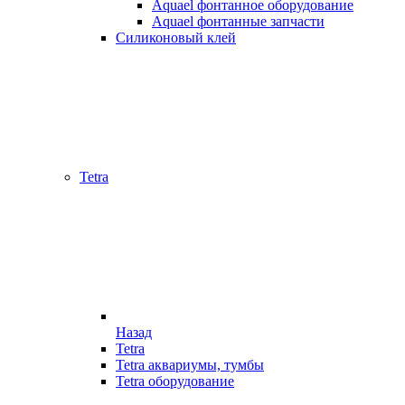
Aquael фонтанное оборудование
Aquael фонтанные запчасти
Силиконовый клей
Tetra
Назад
Tetra
Tetra аквариумы, тумбы
Tetra оборудование