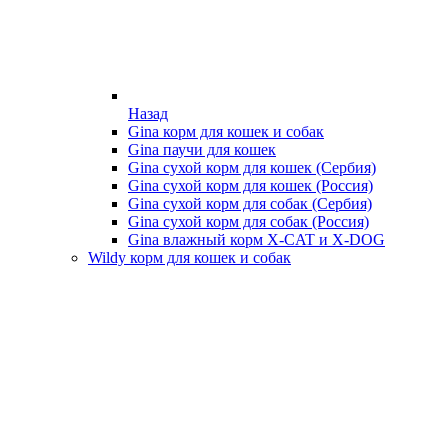
Назад
Gina корм для кошек и собак
Gina паучи для кошек
Gina сухой корм для кошек (Сербия)
Gina сухой корм для кошек (Россия)
Gina сухой корм для собак (Сербия)
Gina сухой корм для собак (Россия)
Gina влажный корм X-CAT и X-DOG
Wildy корм для кошек и собак