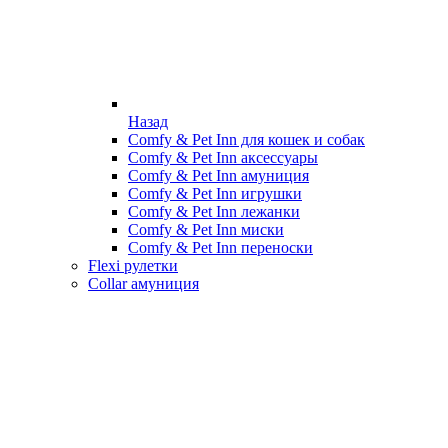
Назад
Comfy & Pet Inn для кошек и собак
Comfy & Pet Inn аксессуары
Comfy & Pet Inn амуниция
Comfy & Pet Inn игрушки
Comfy & Pet Inn лежанки
Comfy & Pet Inn миски
Comfy & Pet Inn переноски
Flexi рулетки
Collar амуниция