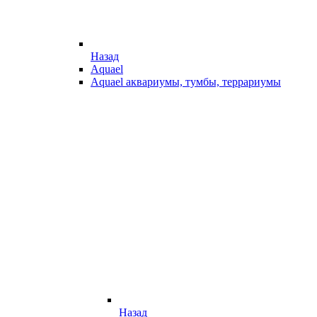
Назад
Aquael
Aquael аквариумы, тумбы, террариумы
Назад