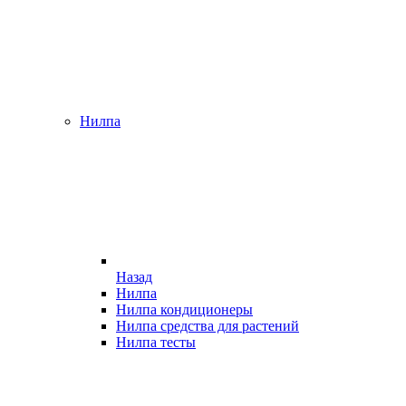
Нилпа
Назад
Нилпа
Нилпа кондиционеры
Нилпа средства для растений
Нилпа тесты