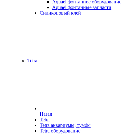
Aquael фонтанное оборудование
Aquael фонтанные запчасти
Силиконовый клей
Tetra
Назад
Tetra
Tetra аквариумы, тумбы
Tetra оборудование