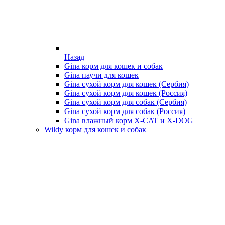
Назад
Gina корм для кошек и собак
Gina паучи для кошек
Gina сухой корм для кошек (Сербия)
Gina сухой корм для кошек (Россия)
Gina сухой корм для собак (Сербия)
Gina сухой корм для собак (Россия)
Gina влажный корм X-CAT и X-DOG
Wildy корм для кошек и собак