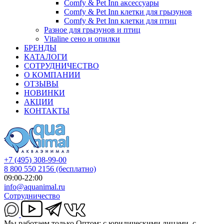
Comfy & Pet Inn аксессуары
Comfy & Pet Inn клетки для грызунов
Comfy & Pet Inn клетки для птиц
Разное для грызунов и птиц
Vitaline сено и опилки
БРЕНДЫ
КАТАЛОГИ
СОТРУДНИЧЕСТВО
О КОМПАНИИ
ОТЗЫВЫ
НОВИНКИ
АКЦИИ
КОНТАКТЫ
+7 (495) 308-99-00
8 800 550 2156
(бесплатно)
09:00-22:00
info@aquanimal.ru
Сотрудничество
Мы работаем только Оптом: с юридическими лицами, с