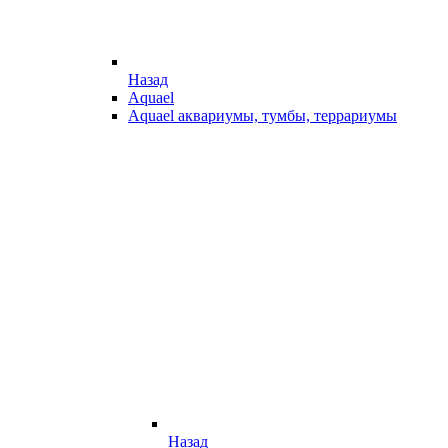
Назад
Aquael
Aquael аквариумы, тумбы, террариумы
Назад