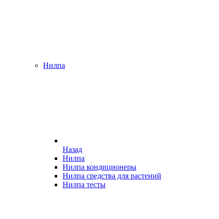
Нилпа
Назад
Нилпа
Нилпа кондиционеры
Нилпа средства для растений
Нилпа тесты