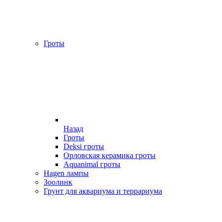
Гроты
Назад
Гроты
Deksi гроты
Орловская керамика гроты
Aquanimal гроты
Hagen лампы
Зоолинк
Грунт для аквариума и террариума