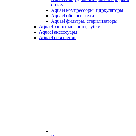
оптом
Aquael компрессоры, циркуляторы
Aquael обогреватели
Aquael фильтры, стерилизаторы
Aquael запасные части, губки
Aquael аксессуары
Aquael освещение