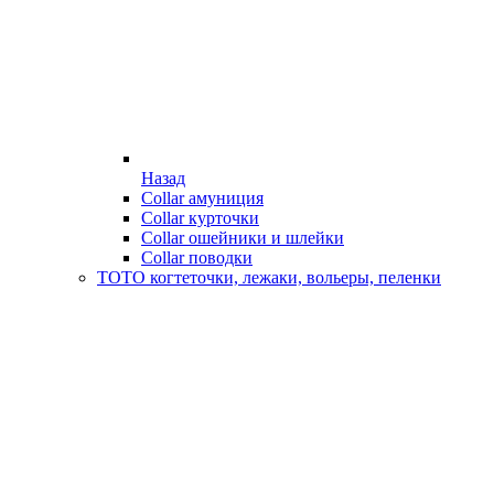
Назад
Collar амуниция
Collar курточки
Collar ошейники и шлейки
Collar поводки
ТОТО когтеточки, лежаки, вольеры, пеленки