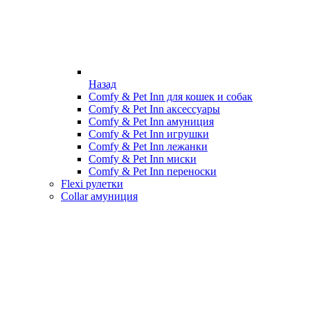
Назад
Comfy & Pet Inn для кошек и собак
Comfy & Pet Inn аксессуары
Comfy & Pet Inn амуниция
Comfy & Pet Inn игрушки
Comfy & Pet Inn лежанки
Comfy & Pet Inn миски
Comfy & Pet Inn переноски
Flexi рулетки
Collar амуниция