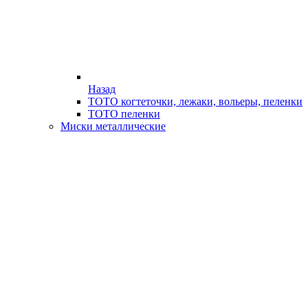
Назад
ТОТО когтеточки, лежаки, вольеры, пеленки
ТОТО пеленки
Миски металлические