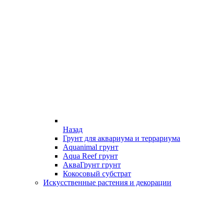
Назад
Грунт для аквариума и террариума
Aquanimal грунт
Aqua Reef грунт
АкваГрунт грунт
Кокосовый субстрат
Искусственные растения и декорации