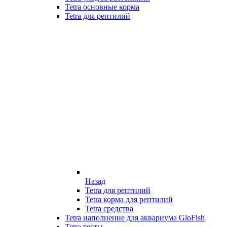
Tetra основные корма
Tetra для рептилий
Назад
Tetra для рептилий
Tetra корма для рептилий
Tetra средства
Tetra наполнение для аквариума GloFish
Tetra тесты