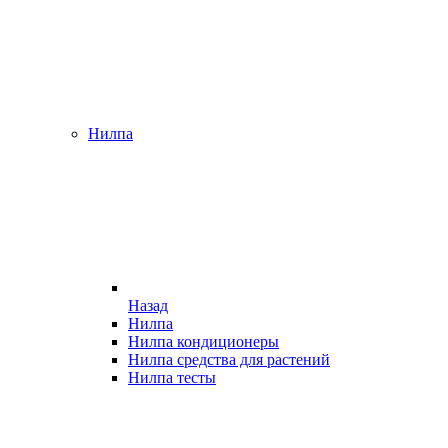
Нилпа
Назад
Нилпа
Нилпа кондиционеры
Нилпа средства для растений
Нилпа тесты