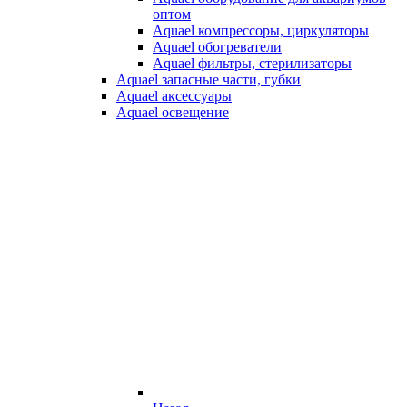
оптом
Aquael компрессоры, циркуляторы
Aquael обогреватели
Aquael фильтры, стерилизаторы
Aquael запасные части, губки
Aquael аксессуары
Aquael освещение