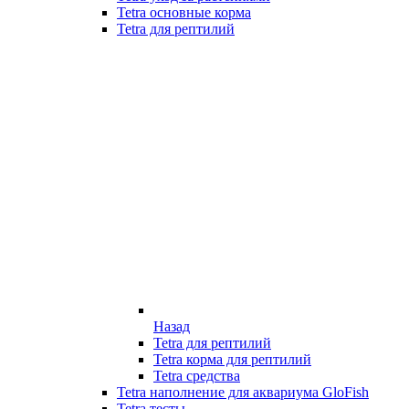
Tetra основные корма
Tetra для рептилий
Назад
Tetra для рептилий
Tetra корма для рептилий
Tetra средства
Tetra наполнение для аквариума GloFish
Tetra тесты