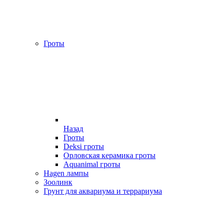
Гроты
Назад
Гроты
Deksi гроты
Орловская керамика гроты
Aquanimal гроты
Hagen лампы
Зоолинк
Грунт для аквариума и террариума