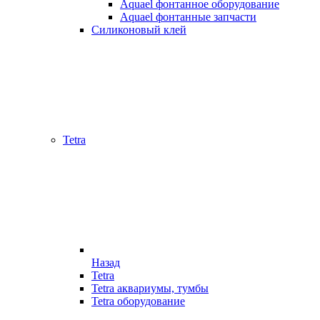
Aquael фонтанное оборудование
Aquael фонтанные запчасти
Силиконовый клей
Tetra
Назад
Tetra
Tetra аквариумы, тумбы
Tetra оборудование