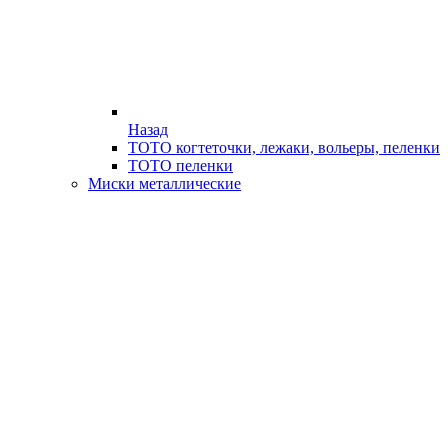
Назад
ТОТО когтеточки, лежаки, вольеры, пеленки
ТОТО пеленки
Миски металлические