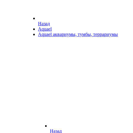
Назад
Aquael
Aquael аквариумы, тумбы, террариумы
Назад