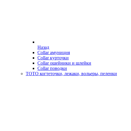
Назад
Collar амуниция
Collar курточки
Collar ошейники и шлейки
Collar поводки
ТОТО когтеточки, лежаки, вольеры, пеленки