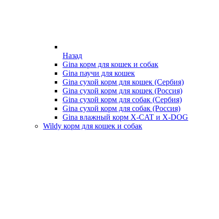
Назад
Gina корм для кошек и собак
Gina паучи для кошек
Gina сухой корм для кошек (Сербия)
Gina сухой корм для кошек (Россия)
Gina сухой корм для собак (Сербия)
Gina сухой корм для собак (Россия)
Gina влажный корм X-CAT и X-DOG
Wildy корм для кошек и собак