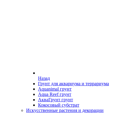
Назад
Грунт для аквариума и террариума
Aquanimal грунт
Aqua Reef грунт
АкваГрунт грунт
Кокосовый субстрат
Искусственные растения и декорации