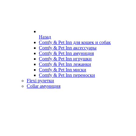
Назад
Comfy & Pet Inn для кошек и собак
Comfy & Pet Inn аксессуары
Comfy & Pet Inn амуниция
Comfy & Pet Inn игрушки
Comfy & Pet Inn лежанки
Comfy & Pet Inn миски
Comfy & Pet Inn переноски
Flexi рулетки
Collar амуниция